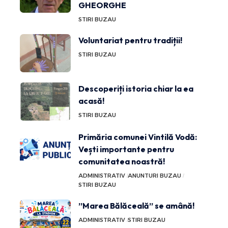
GHEORGHE
STIRI BUZAU
Voluntariat pentru tradiții!
STIRI BUZAU
Descoperiți istoria chiar la ea
acasă!
STIRI BUZAU
Primăria comunei Vintilă Vodă:
Vești importante pentru
comunitatea noastră!
ADMINISTRATIV
ANUNTURI BUZAU
STIRI BUZAU
”Marea Bălăceală” se amână!
ADMINISTRATIV
STIRI BUZAU