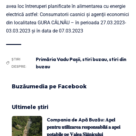
avea loc întreruperi planificate în alimentarea cu energie
electrică astfel: Consumatorii casnici şi agenţii economici
din localitatea GURA CÂLNĂU – în perioada 27.03.2023-
03.03.2023 și în data de 07.03.2023
Primăria Vadu Pașii
,
stiri buzau
,
stiri din
ȘTIRI
buzau
DESPRE:
Buzăumedia pe Facebook
Ultimele știri
Compania de Apă Buzău: 𝐀𝐩𝐞𝐥
𝐩𝐞𝐧𝐭𝐫𝐮 𝐮𝐭𝐢𝐥𝐢𝐳𝐚𝐫𝐞𝐚 𝐫𝐞𝐬𝐩𝐨𝐧𝐬𝐚𝐛𝐢𝐥𝐚̆ 𝐚 𝐚𝐩𝐞𝐢
𝐩𝐨𝐭𝐚𝐛𝐢𝐥𝐞 𝐩𝐞 𝐕𝐚𝐥𝐞𝐚 𝐒𝐥𝐚̆𝐧𝐢𝐜𝐮𝐥𝐮𝐢