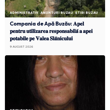
ADMINISTRATIV
ANUNTURI BUZAU
STIRI BUZAU
Compania de Apă Buzău: 𝐀𝐩𝐞𝐥
𝐩𝐞𝐧𝐭𝐫𝐮 𝐮𝐭𝐢𝐥𝐢𝐳𝐚𝐫𝐞𝐚 𝐫𝐞𝐬𝐩𝐨𝐧𝐬𝐚𝐛𝐢𝐥𝐚̆ 𝐚 𝐚𝐩𝐞𝐢
𝐩𝐨𝐭𝐚𝐛𝐢𝐥𝐞 𝐩𝐞 𝐕𝐚𝐥𝐞𝐚 𝐒𝐥𝐚̆𝐧𝐢𝐜𝐮𝐥𝐮𝐢
9 AUGUST 2026