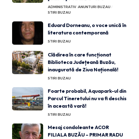
ADMINISTRATIV
ANUNTURI BUZAU
STIRI BUZAU
Eduard Dorneanu, o voce unică în
literatura contemporană
STIRI BUZAU
Clădirea în care funcționat
Biblioteca Județeană Buzău,
inaugurată de Ziua Națională!
STIRI BUZAU
Foarte probabil, Aquapark-ul din
Parcul Tineretului nu va fi deschis
în această vară!
STIRI BUZAU
Mesaj condoleante ACOR
FILIALA BUZĂU – PRIMAR RADU