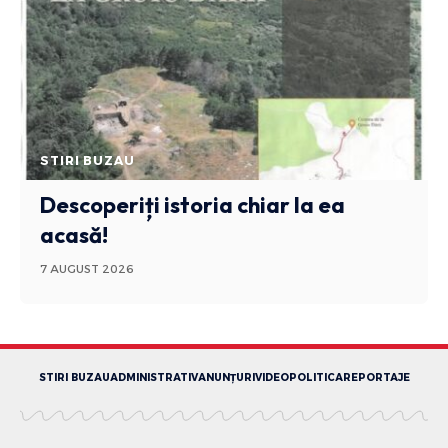
STIRI BUZAU
Descoperiți istoria chiar la ea
acasă!
7 AUGUST 2026
STIRI BUZAU
ADMINISTRATIV
ANUNȚURI
VIDEO
POLITICA
REPORTAJE