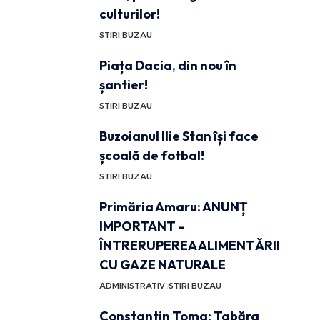
culturilor!
STIRI BUZAU
Piața Dacia, din nou în
șantier!
STIRI BUZAU
Buzoianul Ilie Stan își face
școală de fotbal!
STIRI BUZAU
Primăria Amaru: ANUNȚ
IMPORTANT –
ÎNTRERUPEREA ALIMENTĂRII
CU GAZE NATURALE
ADMINISTRATIV
STIRI BUZAU
Constantin Toma: Tabăra