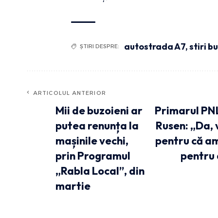
autostrada A7
,
stiri b
ȘTIRI DESPRE:
ARTICOLUL ANTERIOR
Mii de buzoieni ar
Primarul PNL
putea renunța la
Rusen: „Da, 
mașinile vechi,
pentru că am 
prin Programul
pentru 
„Rabla Local”, din
martie