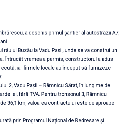
rărescu, a deschis primul șantier al autostrăzii A7,
ani.
l râului Buzău la Vadu Pașii, unde se va construi un
lia. Întrucât vremea a permis, constructorul a adus
recută, iar firmele locale au început să furnizeze
r.
lui 2, Vadu Pașii – Râmnicu Sărat, în lungime de
iarde lei, fără TVA. Pentru tronsonul 3, Râmnicu
 de 36,1 km, valoarea contractului este de aproape
urată prin Programul Național de Redresare și