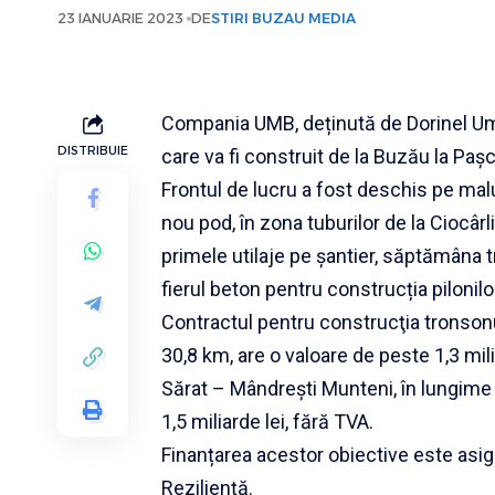
23 IANUARIE 2023
DE
STIRI BUZAU MEDIA
Compania UMB, deținută de Dorinel Umb
DISTRIBUIE
care va fi construit de la Buzău la Pașc
Frontul de lucru a fost deschis pe malu
nou pod, în zona tuburilor de la Ciocâr
primele utilaje pe șantier, săptămâna t
fierul beton pentru construcția pilonilo
Contractul pentru construcţia tronsonu
30,8 km, are o valoare de peste 1,3 mil
Sărat – Mândrești Munteni, în lungime
1,5 miliarde lei, fără TVA.
Finanțarea acestor obiective este asig
Reziliență.