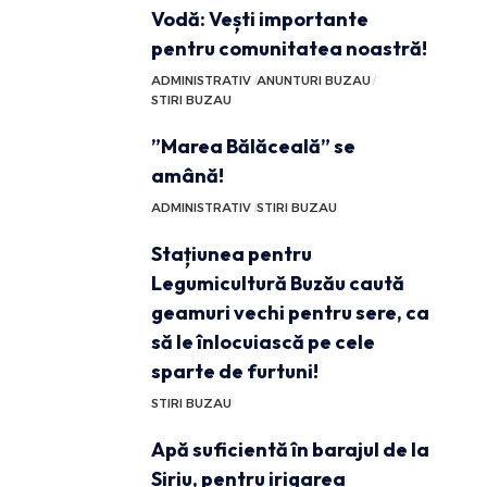
Vodă: Vești importante
pentru comunitatea noastră!
ADMINISTRATIV
ANUNTURI BUZAU
STIRI BUZAU
”Marea Bălăceală” se
amână!
ADMINISTRATIV
STIRI BUZAU
Stațiunea pentru
Legumicultură Buzău caută
geamuri vechi pentru sere, ca
să le înlocuiască pe cele
sparte de furtuni!
STIRI BUZAU
Apă suficientă în barajul de la
Siriu, pentru irigarea