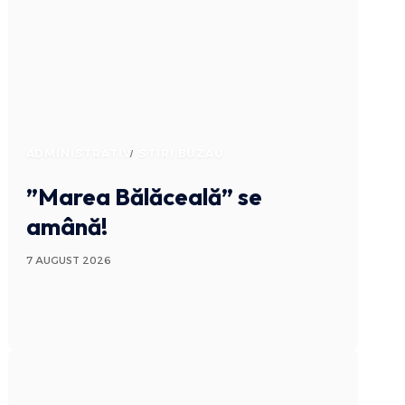
ADMINISTRATIV
STIRI BUZAU
”Marea Bălăceală” se
amână!
7 AUGUST 2026