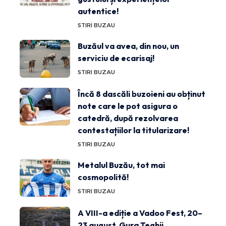
autentice!
STIRI BUZAU
Buzăul va avea, din nou, un
serviciu de ecarisaj!
STIRI BUZAU
Încă 8 dascăli buzoieni au obținut
note care le pot asigura o
catedră, după rezolvarea
contestațiilor la titularizare!
STIRI BUZAU
Metalul Buzău, tot mai
cosmopolită!
STIRI BUZAU
A VIII-a ediție a Vadoo Fest, 20–
23 august, Gura Teghii