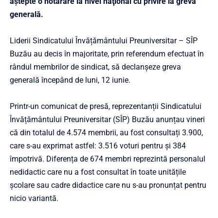
aştepte o hotărâre la nivel naţional cu privire la greva
generală.
Liderii Sindicatului Învățământului Preuniversitar – SÎP
Buzău au decis în majoritate, prin referendum efectuat în
rândul membrilor de sindicat, să declanșeze greva
generală începând de luni, 12 iunie.
Printr-un comunicat de presă, reprezentanții Sindicatului
Învățământului Preuniversitar (SÎP) Buzău anunțau vineri
că din totalul de 4.574 membrii, au fost consultați 3.900,
care s-au exprimat astfel: 3.516 voturi pentru și 384
împotrivă. Diferența de 674 membri reprezintă personalul
nedidactic care nu a fost consultat în toate unitățile
școlare sau cadre didactice care nu s-au pronunțat pentru
nicio variantă.