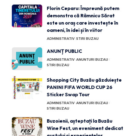
Florin Ceparu: Împreună putem
demonstra că Râmnicu Sărat
este un oraș care investește în
oameni, în idei și în viitor
ADMINISTRATIV
STIRI BUZAU
ANUNȚ PUBLIC
ADMINISTRATIV
ANUNTURI BUZAU
STIRI BUZAU
Shopping City Buzău găzduiește
PANINI FIFA WORLD CUP 26
Sticker Swap Tour
ADMINISTRATIV
ANUNTURI BUZAU
STIRI BUZAU
Buzoienii, așteptați la Buzău
Wine Fest, un eveniment dedicat
gustului și experiențelor