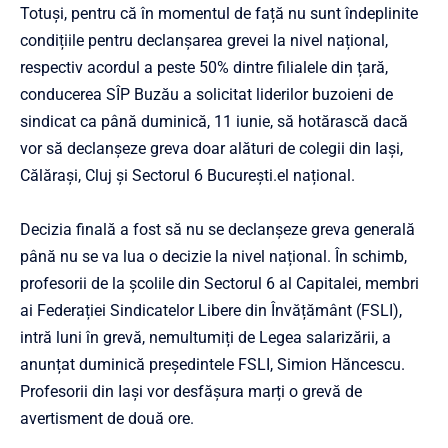
Totuși, pentru că în momentul de față nu sunt îndeplinite
condițiile pentru declanșarea grevei la nivel național,
respectiv acordul a peste 50% dintre filialele din țară,
conducerea SÎP Buzău a solicitat liderilor buzoieni de
sindicat ca până duminică, 11 iunie, să hotărască dacă
vor să declanșeze greva doar alături de colegii din Iași,
Călărași, Cluj și Sectorul 6 București.el național.
Decizia finală a fost să nu se declanșeze greva generală
până nu se va lua o decizie la nivel național. În schimb,
profesorii de la școlile din Sectorul 6 al Capitalei, membri
ai Federației Sindicatelor Libere din Învățământ (FSLI),
intră luni în grevă, nemultumiți de Legea salarizării, a
anunțat duminică președintele FSLI, Simion Hăncescu.
Profesorii din Iași vor desfășura marți o grevă de
avertisment de două ore.