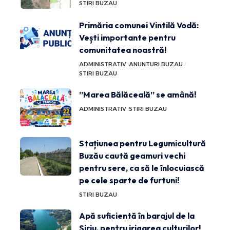
STIRI BUZAU
Primăria comunei Vintilă Vodă:
Vești importante pentru
comunitatea noastră!
ADMINISTRATIV
ANUNTURI BUZAU
STIRI BUZAU
”Marea Bălăceală” se amână!
ADMINISTRATIV
STIRI BUZAU
Stațiunea pentru Legumicultură
Buzău caută geamuri vechi
pentru sere, ca să le înlocuiască
pe cele sparte de furtuni!
STIRI BUZAU
Apă suficientă în barajul de la
Siriu, pentru irigarea culturilor!