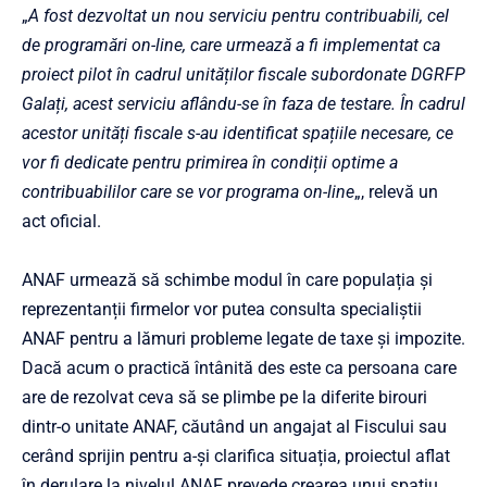
„
A fost dezvoltat un nou serviciu pentru contribuabili, cel
de programări on-line, care urmează a fi implementat ca
proiect pilot în cadrul unităților fiscale subordonate DGRFP
Galați, acest serviciu aflându-se în faza de testare. În cadrul
acestor unități fiscale s-au identificat spațiile necesare, ce
vor fi dedicate pentru primirea în condiții optime a
contribuabililor care se vor programa on-line
„, relevă un
act oficial.
ANAF urmează să schimbe modul în care populația și
reprezentanții firmelor vor putea consulta specialiștii
ANAF pentru a lămuri probleme legate de taxe și impozite.
Dacă acum o practică întânită des este ca persoana care
are de rezolvat ceva să se plimbe pe la diferite birouri
dintr-o unitate ANAF, căutând un angajat al Fiscului sau
cerând sprijin pentru a-și clarifica situația, proiectul aflat
în derulare la nivelul ANAF prevede crearea unui spațiu