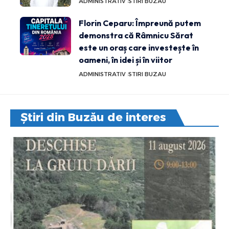
ADMINISTRATIV
STIRI BUZAU
Florin Ceparu: Împreună putem
demonstra că Râmnicu Sărat
este un oraș care investește în
oameni, în idei și în viitor
ADMINISTRATIV
STIRI BUZAU
Știri din Buzău de interes