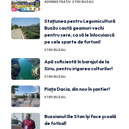
ADMINISTRATIV
STIRI BUZAU
Stațiunea pentru Legumicultură
Buzău caută geamuri vechi
pentru sere, ca să le înlocuiască
pe cele sparte de furtuni!
STIRI BUZAU
Apă suficientă în barajul de la
Siriu, pentru irigarea culturilor!
STIRI BUZAU
Piața Dacia, din nou în șantier!
STIRI BUZAU
Buzoianul Ilie Stan își face școală
de fotbal!