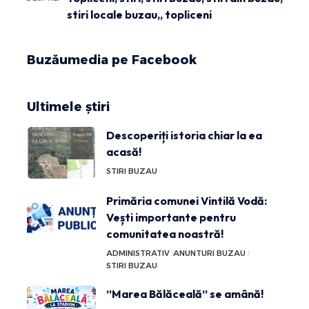
stiri locale buzau,
,
topliceni
Buzăumedia pe Facebook
Ultimele știri
Descoperiți istoria chiar la ea
acasă!
STIRI BUZAU
Primăria comunei Vintilă Vodă:
Vești importante pentru
comunitatea noastră!
ADMINISTRATIV
ANUNTURI BUZAU
STIRI BUZAU
”Marea Bălăceală” se amână!