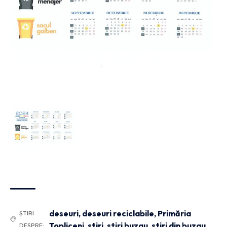
deseuri
,
deseuri reciclabile
,
Primăria
ȘTIRI
Topliceni
,
stiri
,
stiri buzau
,
stiri din buzau
,
DESPRE: