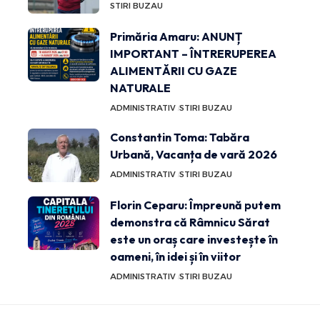
STIRI BUZAU
Primăria Amaru: ANUNȚ
IMPORTANT – ÎNTRERUPEREA
ALIMENTĂRII CU GAZE
NATURALE
ADMINISTRATIV
STIRI BUZAU
Constantin Toma: Tabăra
Urbană, Vacanța de vară 2026
ADMINISTRATIV
STIRI BUZAU
Florin Ceparu: Împreună putem
demonstra că Râmnicu Sărat
este un oraș care investește în
oameni, în idei și în viitor
ADMINISTRATIV
STIRI BUZAU