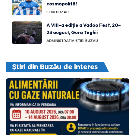
cosmopolită!
STIRI BUZAU
A VIII-a ediție a Vadoo Fest, 20–
23 august, Gura Teghii
ADMINISTRATIV
STIRI BUZAU
Știri din Buzău de interes