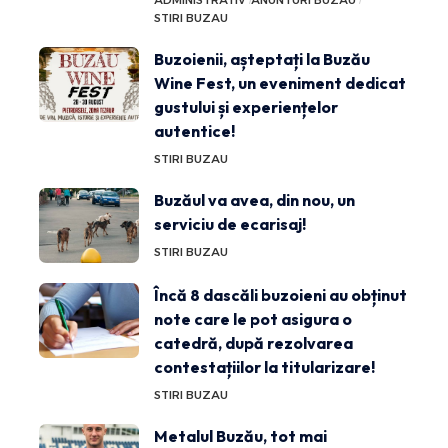
ADMINISTRATIV
ANUNTURI BUZAU
STIRI BUZAU
Buzoienii, așteptați la Buzău
Wine Fest, un eveniment dedicat
gustului și experiențelor
autentice!
STIRI BUZAU
Buzăul va avea, din nou, un
serviciu de ecarisaj!
STIRI BUZAU
Încă 8 dascăli buzoieni au obținut
note care le pot asigura o
catedră, după rezolvarea
contestațiilor la titularizare!
STIRI BUZAU
Metalul Buzău, tot mai