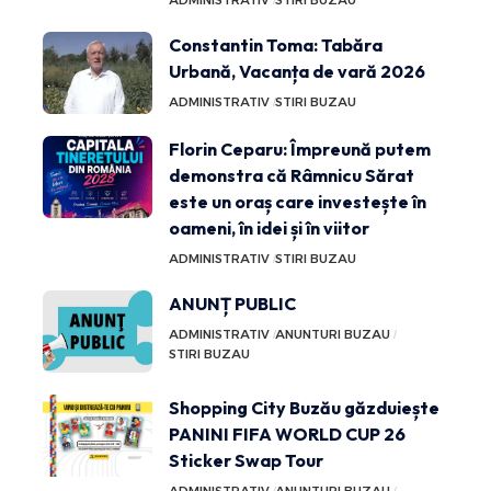
ADMINISTRATIV
STIRI BUZAU
Constantin Toma: Tabăra
Urbană, Vacanța de vară 2026
ADMINISTRATIV
STIRI BUZAU
Florin Ceparu: Împreună putem
demonstra că Râmnicu Sărat
este un oraș care investește în
oameni, în idei și în viitor
ADMINISTRATIV
STIRI BUZAU
ANUNȚ PUBLIC
ADMINISTRATIV
ANUNTURI BUZAU
STIRI BUZAU
Shopping City Buzău găzduiește
PANINI FIFA WORLD CUP 26
Sticker Swap Tour