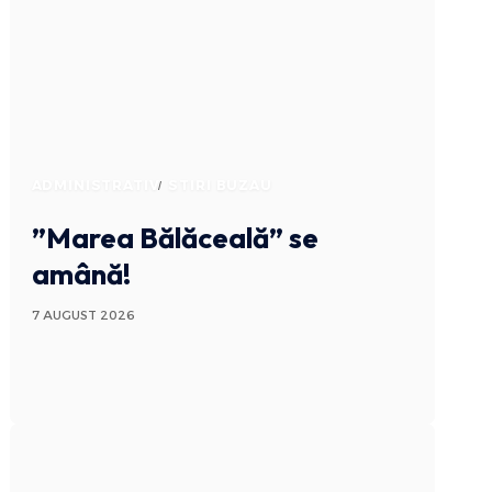
ADMINISTRATIV
STIRI BUZAU
”Marea Bălăceală” se
amână!
7 AUGUST 2026