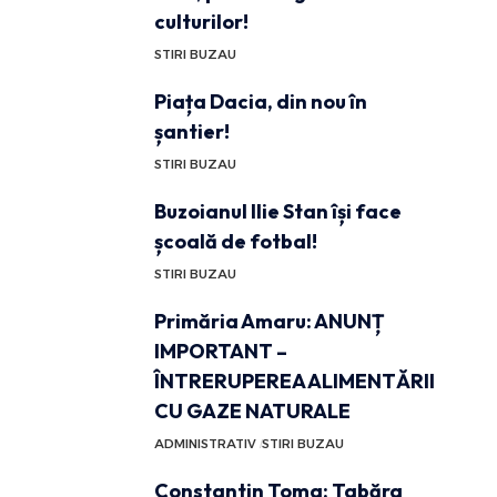
culturilor!
STIRI BUZAU
Piața Dacia, din nou în
șantier!
STIRI BUZAU
Buzoianul Ilie Stan își face
școală de fotbal!
STIRI BUZAU
Primăria Amaru: ANUNȚ
IMPORTANT –
ÎNTRERUPEREA ALIMENTĂRII
CU GAZE NATURALE
ADMINISTRATIV
STIRI BUZAU
Constantin Toma: Tabăra