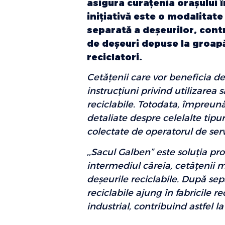
asigura curaţenia oraşului
iniţiativă este o modalitat
separată a deşeurilor, contr
de deşeuri depuse la groapă
reciclatori.
Cetăţenii care vor beneficia de
instrucţiuni privind utilizarea 
reciclabile. Totodata, împreună
detaliate despre celelalte tipu
colectate de operatorul de servi
,,Sacul Galben” este soluţia p
intermediul căreia, cetăţenii 
deşeurile reciclabile. După sep
reciclabile ajung în fabricile re
industrial, contribuind astfel la