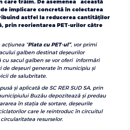
 în care trăim. De asemenea această
e de implicare concretă în colectarea
ibuind astfel la reducerea cantităţilor
, prin reorientarea PET-urilor către
 acţiunea “
Plata cu PET-ul”
, vor primi
sacului galben destinat deşeurilor
 cu sacul galben se vor oferi informări
ri de deşeuri generate în municipiu şi
cii de salubritate.
ropusă şi aplicată de SC RER SUD SA, prin
municipiului Buzău depozitează şi predau
ararea în staţia de sortare, deşeurile
ciclatorilor care le reintroduc în circuitul
 circularitatea resurselor.