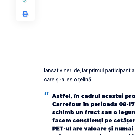
lansat vineri de, iar primul participan
care și-a les o țelină.
Astfel, în cadrul acestui pr
Carrefour în perioada 08-17
schimb un fruct sau o legum
facem conştienţi pe cetăţen
PET-ul are valoare şi numai