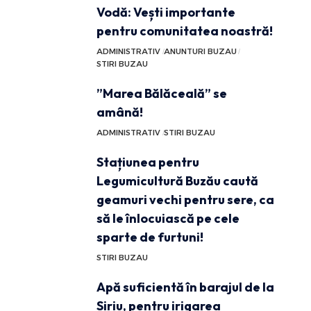
Vodă: Vești importante
pentru comunitatea noastră!
ADMINISTRATIV
ANUNTURI BUZAU
STIRI BUZAU
”Marea Bălăceală” se
amână!
ADMINISTRATIV
STIRI BUZAU
Stațiunea pentru
Legumicultură Buzău caută
geamuri vechi pentru sere, ca
să le înlocuiască pe cele
sparte de furtuni!
STIRI BUZAU
Apă suficientă în barajul de la
Siriu, pentru irigarea