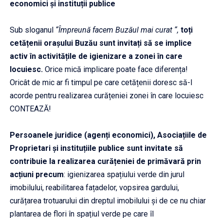
economici și instituții publice
Sub sloganul
“Împreună facem Buzăul mai curat
“,
to
ți
cetățenii orașului Buzău sunt invitați să se implice
activ în activitățile de igienizare a zonei în care
locuiesc.
Orice mică implicare poate face diferența!
Oricât de mic ar fi timpul pe care cetățenii doresc să-l
acorde pentru realizarea curățeniei zonei în care locuiesc
CONTEAZĂ!
Persoanele juridice (agenți economici), Asociațiile de
Proprietari și instituțiile publice sunt invitate să
contribuie la realizarea curățeniei de primăvară prin
acțiuni precum
: igienizarea spațiului verde din jurul
imobilului, reabilitarea fațadelor, vopsirea gardului,
curățarea trotuarului din dreptul imobilului și de ce nu chiar
plantarea de flori în spațiul verde pe care îl