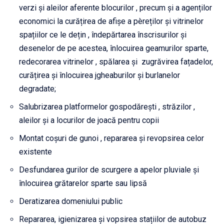
verzi și aleilor aferente blocurilor , precum și a agenților
economici la curățirea de afișe a pèreților și vitrinelor
spațiilor ce le dețin , îndepărtarea înscrisurilor și
desenelor de pe acestea, înlocuirea geamurilor sparte,
redecorarea vitrinelor , spălarea și zugrăvirea fațadelor,
curățirea și înlocuirea jgheaburilor și burlanelor
degradate;
Salubrizarea platformelor gospodărești , străzilor ,
aleilor și a locurilor de joacă pentru copii
Montat coșuri de gunoi , repararea și revopsirea celor
existente
Desfundarea gurilor de scurgere a apelor pluviale și
înlocuirea grătarelor sparte sau lipsă
Deratizarea domeniului public
Repararea, igienizarea și vopsirea stațiilor de autobuz