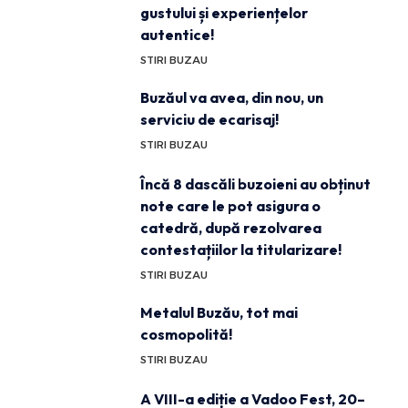
gustului și experiențelor
autentice!
STIRI BUZAU
Buzăul va avea, din nou, un
serviciu de ecarisaj!
STIRI BUZAU
Încă 8 dascăli buzoieni au obținut
note care le pot asigura o
catedră, după rezolvarea
contestațiilor la titularizare!
STIRI BUZAU
Metalul Buzău, tot mai
cosmopolită!
STIRI BUZAU
A VIII-a ediție a Vadoo Fest, 20–