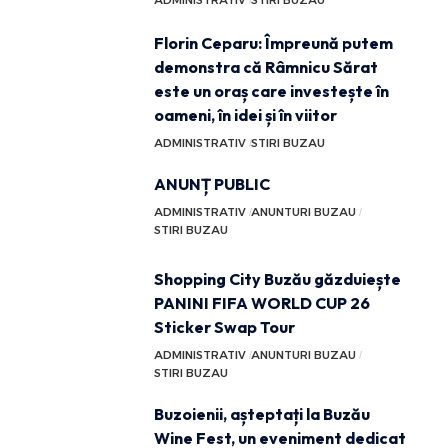
ADMINISTRATIV
STIRI BUZAU
Florin Ceparu: Împreună putem
demonstra că Râmnicu Sărat
este un oraș care investește în
oameni, în idei și în viitor
ADMINISTRATIV
STIRI BUZAU
ANUNȚ PUBLIC
ADMINISTRATIV
ANUNTURI BUZAU
STIRI BUZAU
Shopping City Buzău găzduiește
PANINI FIFA WORLD CUP 26
Sticker Swap Tour
ADMINISTRATIV
ANUNTURI BUZAU
STIRI BUZAU
Buzoienii, așteptați la Buzău
Wine Fest, un eveniment dedicat