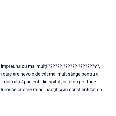
 împreună cu mai mulți ?????? ?????? ????????̦?,
 care are nevoie de cât mai mult sânge pentru a
 mulți alți #pacienți din spital , care nu pot face
uror celor care m-au însoțit și au conștientizat că