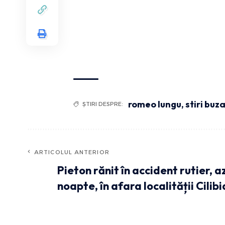
romeo lungu
,
stiri buz
ȘTIRI DESPRE:
ARTICOLUL ANTERIOR
Pieton rănit în accident rutier, a
noapte, în afara localității Cilibi