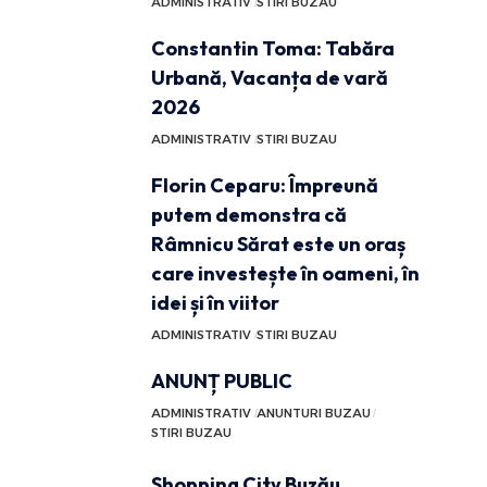
ADMINISTRATIV
STIRI BUZAU
Constantin Toma: Tabăra
Urbană, Vacanța de vară
2026
ADMINISTRATIV
STIRI BUZAU
Florin Ceparu: Împreună
putem demonstra că
Râmnicu Sărat este un oraș
care investește în oameni, în
idei și în viitor
ADMINISTRATIV
STIRI BUZAU
ANUNȚ PUBLIC
ADMINISTRATIV
ANUNTURI BUZAU
STIRI BUZAU
Shopping City Buzău