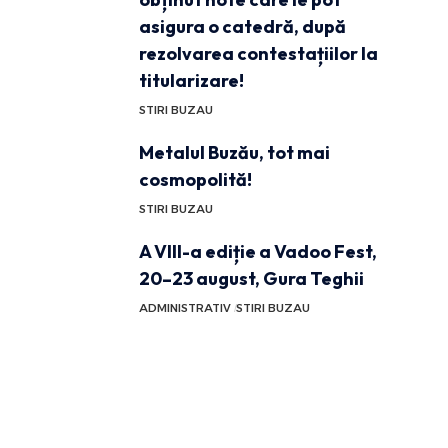
asigura o catedră, după
rezolvarea contestațiilor la
titularizare!
STIRI BUZAU
Metalul Buzău, tot mai
cosmopolită!
STIRI BUZAU
A VIII-a ediție a Vadoo Fest,
20–23 august, Gura Teghii
ADMINISTRATIV
STIRI BUZAU