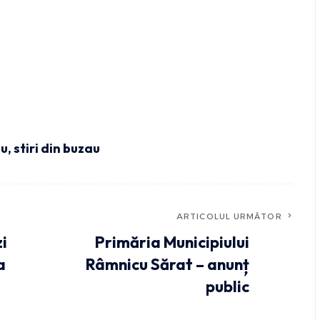
au
,
stiri din buzau
ARTICOLUL URMĂTOR
zi
Primăria Municipiului
a
Râmnicu Sărat – anunț
public