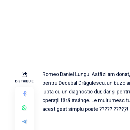
Romeo Daniel Lungu: Astăzi am donat,
DISTRIBUIE
pentru Decebal Drăgulescu, un buzoian
lupta cu un diagnostic dur, dar și pentru
operații fără #sânge. Le mulțumesc tut
acest gest simplu poate ????? ????̦?!