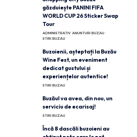
găzduiește PANINI FIFA
WORLD CUP 26 Sticker Swap
Tour
ADMINISTRATIV
ANUNTURI BUZAU
STIRI BUZAU
Buzoienii, așteptați la Buzău
Wine Fest, un eveniment
dedicat gustului și
experiențelor autentice!
STIRI BUZAU
Buzăul va avea, din nou, un
serviciu de ecarisaj!
STIRI BUZAU
Încă 8 dascăli buzoieni au
obținut note care le pot