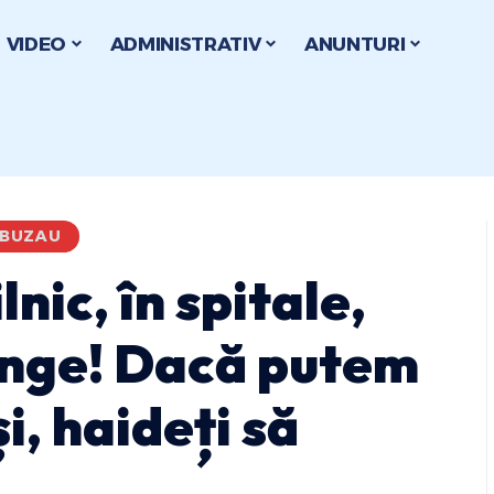
VIDEO
ADMINISTRATIV
ANUNTURI
 BUZAU
nic, în spitale,
ânge! Dacă putem
i, haideți să