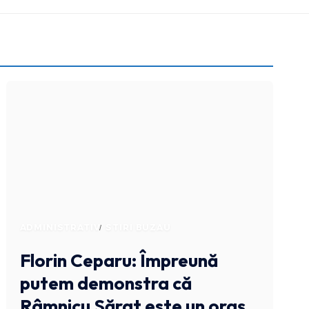
ADMINISTRATIV
STIRI BUZAU
Florin Ceparu: Împreună
putem demonstra că
Râmnicu Sărat este un oraș