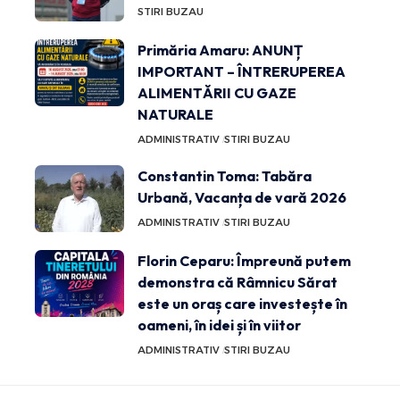
STIRI BUZAU
Primăria Amaru: ANUNȚ
IMPORTANT – ÎNTRERUPEREA
ALIMENTĂRII CU GAZE
NATURALE
ADMINISTRATIV
STIRI BUZAU
Constantin Toma: Tabăra
Urbană, Vacanța de vară 2026
ADMINISTRATIV
STIRI BUZAU
Florin Ceparu: Împreună putem
demonstra că Râmnicu Sărat
este un oraș care investește în
oameni, în idei și în viitor
ADMINISTRATIV
STIRI BUZAU