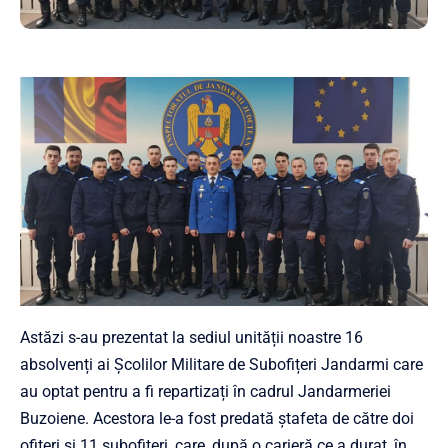
Astăzi s-au prezentat la sediul unității noastre 16
absolvenți ai Școlilor Militare de Subofițeri Jandarmi care
au optat pentru a fi repartizați în cadrul Jandarmeriei
Buzoiene. Acestora le-a fost predată ștafeta de către doi
ofițeri și 11 subofițeri, care, după o carieră ce a durat, în