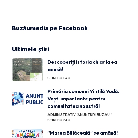
Buzăumedia pe Facebook
Ultimele știri
Descoperiți istoria chiar la ea
acasă!
STIRI BUZAU
Primăria comunei Vintilă Vodă:
Vești importante pentru
comunitatea noastră!
ADMINISTRATIV
ANUNTURI BUZAU
STIRI BUZAU
”Marea Bălăceală” se amână!