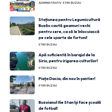
ADMINISTRATIV
STIRI BUZAU
Stațiunea pentru Legumicultură
Buzău caută geamuri vechi
pentru sere, ca să le înlocuiască
pe cele sparte de furtuni!
STIRI BUZAU
Apă suficientă în barajul de la
Siriu, pentru irigarea culturilor!
STIRI BUZAU
Piața Dacia, din nou în șantier!
STIRI BUZAU
Buzoianul Ilie Stan își face școală
de fotbal!