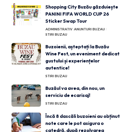
Shopping City Buzău găzduiește
PANINI FIFA WORLD CUP 26
Sticker Swap Tour
ADMINISTRATIV
ANUNTURI BUZAU
STIRI BUZAU
Buzoienii, așteptați la Buzău
Wine Fest, un eveniment dedicat
gustului și experiențelor
autentice!
STIRI BUZAU
Buzăul va avea, din nou, un
serviciu de ecarisaj!
STIRI BUZAU
Încă 8 dascăli buzoieni au obținut
note care le pot asigura o
catedră, după rezolvarea