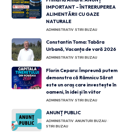
IMPORTANT – ÎNTRERUPEREA
ALIMENTĂRII CU GAZE
NATURALE
ADMINISTRATIV
STIRI BUZAU
Constantin Toma: Tabăra
Urbană, Vacanța de vară 2026
ADMINISTRATIV
STIRI BUZAU
Florin Ceparu: Împreună putem
demonstra că Râmnicu Sărat
este un oraș care investește în
oameni, în idei și în viitor
ADMINISTRATIV
STIRI BUZAU
ANUNȚ PUBLIC
ADMINISTRATIV
ANUNTURI BUZAU
STIRI BUZAU