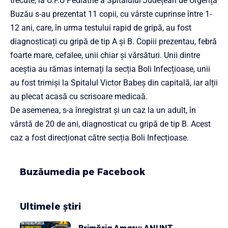
trecute, la U.P.U Pediatrie a Spitalului Județean de Urgență
Buzău s-au prezentat 11 copii, cu vârste cuprinse între 1-
12 ani, care, în urma testului rapid de gripă, au fost
diagnosticați cu gripă de tip A și B. Copiii prezentau, febră
foarte mare, cefalee, unii chiar și vărsături. Unii dintre
aceștia au rămas internați la secția Boli Infecțioase, unii
au fost trimiși la Spitalul Victor Babeș din capitală, iar alții
au plecat acasă cu scrisoare medicaă.
De asemenea, s-a înregistrat și un caz la un adult, în
vârstă de 20 de ani, diagnosticat cu gripă de tip B. Acest
caz a fost direcționat către secția Boli Infecțioase.
Buzăumedia pe Facebook
Ultimele știri
Primăria Amaru: ANUNȚ