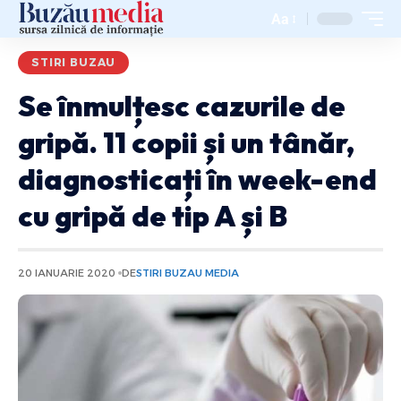
Aa
STIRI BUZAU
Se înmulțesc cazurile de
gripă. 11 copii și un tânăr,
diagnosticați în week-end
cu gripă de tip A și B
20 IANUARIE 2020
DE
STIRI BUZAU MEDIA