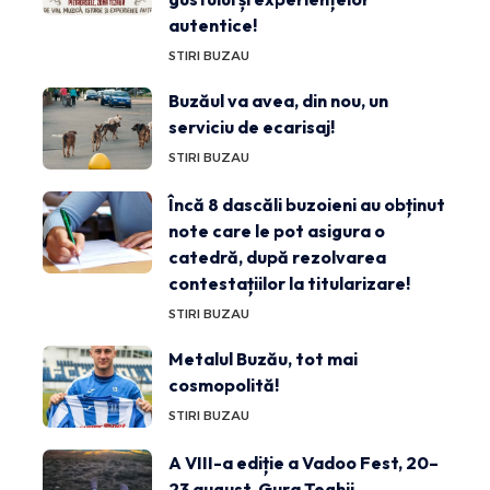
autentice!
STIRI BUZAU
Buzăul va avea, din nou, un
serviciu de ecarisaj!
STIRI BUZAU
Încă 8 dascăli buzoieni au obținut
note care le pot asigura o
catedră, după rezolvarea
contestațiilor la titularizare!
STIRI BUZAU
Metalul Buzău, tot mai
cosmopolită!
STIRI BUZAU
A VIII-a ediție a Vadoo Fest, 20–
23 august, Gura Teghii