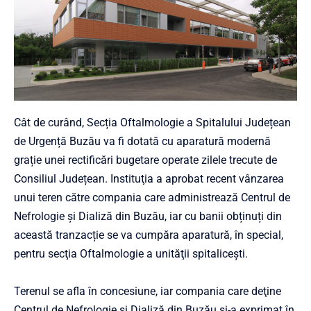
Cât de curând, Secția Oftalmologie a Spitalului Județean
de Urgență Buzău va fi dotată cu aparatură modernă
grație unei rectificări bugetare operate zilele trecute de
Consiliul Județean. Instituţia a aprobat recent vânzarea
unui teren către compania care administrează Centrul de
Nefrologie şi Dializă din Buzău, iar cu banii obținuți din
această tranzacție se va cumpăra aparatură, în special,
pentru secţia Oftalmologie a unităţii spitaliceşti.
Terenul se afla în concesiune, iar compania care deţine
Centrul de Nefrologie şi Dializă din Buzău şi-a exprimat în