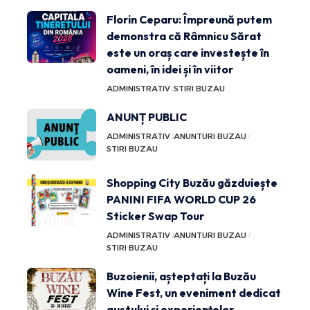
Florin Ceparu: Împreună putem
demonstra că Râmnicu Sărat
este un oraș care investește în
oameni, în idei și în viitor
ADMINISTRATIV
STIRI BUZAU
ANUNȚ PUBLIC
ADMINISTRATIV
ANUNTURI BUZAU
STIRI BUZAU
Shopping City Buzău găzduiește
PANINI FIFA WORLD CUP 26
Sticker Swap Tour
ADMINISTRATIV
ANUNTURI BUZAU
STIRI BUZAU
Buzoienii, așteptați la Buzău
Wine Fest, un eveniment dedicat
gustului și experiențelor