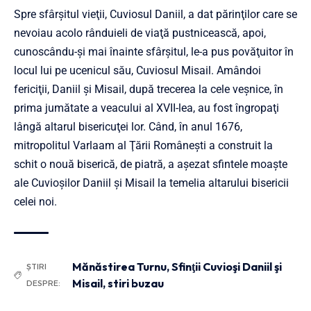
Spre sfârşitul vieţii, Cuviosul Daniil, a dat părinţilor care se
nevoiau acolo rânduieli de viaţă pustnicească, apoi,
cunoscându-şi mai înainte sfârşitul, le-a pus povăţuitor în
locul lui pe ucenicul său, Cuviosul Misail. Amândoi
fericiţii, Daniil şi Misail, după trecerea la cele veşnice, în
prima jumătate a veacului al XVII-lea, au fost îngropaţi
lângă altarul bisericuţei lor. Când, în anul 1676,
mitropolitul Varlaam al Ţării Româneşti a construit la
schit o nouă biserică, de piatră, a aşezat sfintele moaşte
ale Cuvioşilor Daniil şi Misail la temelia altarului bisericii
celei noi.
Mănăstirea Turnu
,
Sfinţii Cuvioşi Daniil şi
ȘTIRI
Misail
,
stiri buzau
DESPRE: