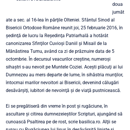
doua
jumăt
ate a sec. al 16-lea în părţile Olteniei. Sfântul Sinod al
Bisericii Ortodoxe Române reunit joi, 25 februarie 2016, în
şedinţă de lucru la Reşedinţa Patriarhală a hotărât
canonizarea Sfinţilor Cuvioşi Daniil şi Misail de la
Mănăstirea Turnu, având ca zi de prăznuire data de 5
octombrie. În decursul veacurilor creştine, numeroşi
sihaştri s-au nevoit pe Muntele Coziei. Aceşti plăcuţi ai lui
Dumnezeu au mers departe de lume, în sihăstria munţilor,
întocmai marilor nevoitori ai Bisericii, devenind călugări
desăvârşiţi, iubitori de nevoinţă şi de viaţă pustnicească.
Ei se pregătiseră din vreme în post şi rugăciune, în
ascultare şi citirea dumnezeieştilor Scripturi, ajungând să
cunoască Psaltirea pe de rost, scrie basilica.ro. Alţii se
rugau cu Rugăciunea lui Iisus în desăvârşită linişte şi