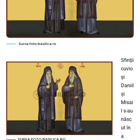
Sursa foto:basilica.ro
Sfinţii
cuvio
şi
Daniil
şi
Misai
l s-au
născ
ut în
a
SURSA FOTO:BASILICA.RO