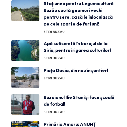
Stațiunea pentru Legumicultură
Buzău caută geamuri vechi
pentru sere, ca să le înlocuiască
pe cele sparte de furtuni!
STIRI BUZAU
Apă suficientă în barajul de la
Siriu, pentru irigarea culturilor!
STIRI BUZAU
Piața Dacia, din nou în șantier!
STIRI BUZAU
Buzoianul Ilie Stan își face școală
de fotbal!
STIRI BUZAU
Primăria Amaru: ANUNȚ