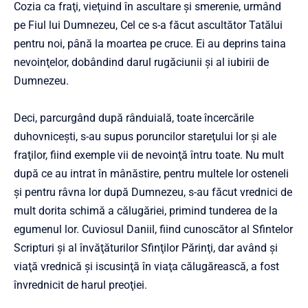
Cozia ca fraţi, vieţuind în ascultare şi smerenie, urmând
pe Fiul lui Dumnezeu, Cel ce s-a făcut ascultător Tatălui
pentru noi, până la moartea pe cruce. Ei au deprins taina
nevoinţelor, dobândind darul rugăciunii şi al iubirii de
Dumnezeu.
Deci, parcurgând după rânduială, toate încercările
duhovniceşti, s-au supus poruncilor stareţului lor şi ale
fraţilor, fiind exemple vii de nevoinţă întru toate. Nu mult
după ce au intrat în mânăstire, pentru multele lor osteneli
şi pentru râvna lor după Dumnezeu, s-au făcut vrednici de
mult dorita schimă a călugăriei, primind tunderea de la
egumenul lor. Cuviosul Daniil, fiind cunoscător al Sfintelor
Scripturi şi al învăţăturilor Sfinţilor Părinţi, dar având şi
viaţă vrednică şi iscusinţă în viaţa călugărească, a fost
învrednicit de harul preoţiei.