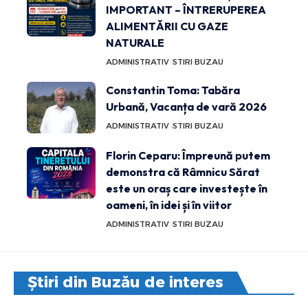
IMPORTANT – ÎNTRERUPEREA
ALIMENTĂRII CU GAZE
NATURALE
ADMINISTRATIV
STIRI BUZAU
Constantin Toma: Tabăra
Urbană, Vacanța de vară 2026
ADMINISTRATIV
STIRI BUZAU
Florin Ceparu: Împreună putem
demonstra că Râmnicu Sărat
este un oraș care investește în
oameni, în idei și în viitor
ADMINISTRATIV
STIRI BUZAU
Știri din Buzău de interes