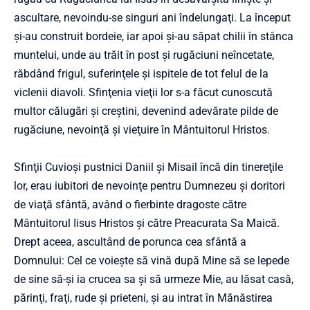
ascultare, nevoindu-se singuri ani îndelungaţi. La început
şi-au construit bordeie, iar apoi şi-au săpat chilii în stânca
muntelui, unde au trăit în post şi rugăciuni neîncetate,
răbdând frigul, suferinţele şi ispitele de tot felul de la
viclenii diavoli. Sfinţenia vieţii lor s-a făcut cunoscută
multor călugări şi creştini, devenind adevărate pilde de
rugăciune, nevoinţă şi vieţuire în Mântuitorul Hristos.
Sfinţii Cuvioşi pustnici Daniil şi Misail încă din tinereţile
lor, erau iubitori de nevoinţe pentru Dumnezeu şi doritori
de viaţă sfântă, având o fierbinte dragoste către
Mântuitorul Iisus Hristos şi către Preacurata Sa Maică.
Drept aceea, ascultând de porunca cea sfântă a
Domnului: Cel ce voieşte să vină după Mine să se lepede
de sine să-şi ia crucea sa şi să urmeze Mie, au lăsat casă,
părinţi, fraţi, rude şi prieteni, şi au intrat în Mănăstirea