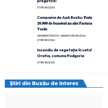
pregătire!
STIRI BUZAU
Compania de Apă Buzău: 𝐏𝐞𝐬𝐭𝐞
𝟐𝟎.𝟎𝟎𝟎 𝐝𝐞 𝐛𝐮𝐳𝐨𝐢𝐞𝐧𝐢 𝐚𝐮 𝐚𝐥𝐞𝐬 𝐅𝐚𝐜𝐭𝐮𝐫𝐚
𝐕𝐞𝐫𝐝𝐞
ADMINISTRATIV
ANUNTURI BUZAU
STIRI BUZAU
Incendiu de vegetație în satul
Oratia, comuna Podgoria
STIRI BUZAU
Știri din Buzău de interes