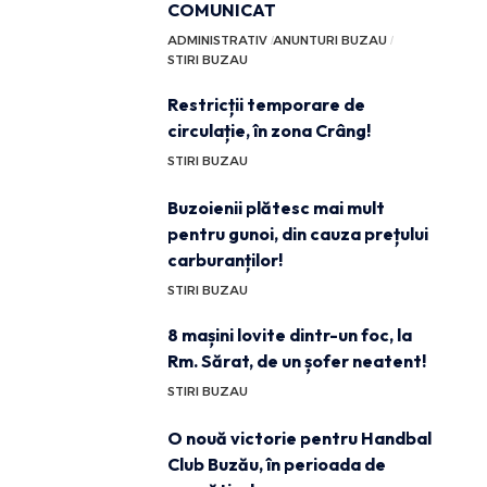
COMUNICAT
ADMINISTRATIV
ANUNTURI BUZAU
STIRI BUZAU
Restricții temporare de
circulație, în zona Crâng!
STIRI BUZAU
Buzoienii plătesc mai mult
pentru gunoi, din cauza prețului
carburanților!
STIRI BUZAU
8 mașini lovite dintr-un foc, la
Rm. Sărat, de un șofer neatent!
STIRI BUZAU
O nouă victorie pentru Handbal
Club Buzău, în perioada de