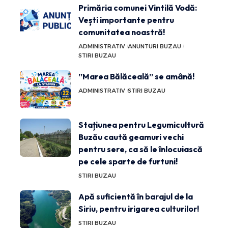
Primăria comunei Vintilă Vodă:
Vești importante pentru
comunitatea noastră!
ADMINISTRATIV
ANUNTURI BUZAU
STIRI BUZAU
”Marea Bălăceală” se amână!
ADMINISTRATIV
STIRI BUZAU
Stațiunea pentru Legumicultură
Buzău caută geamuri vechi
pentru sere, ca să le înlocuiască
pe cele sparte de furtuni!
STIRI BUZAU
Apă suficientă în barajul de la
Siriu, pentru irigarea culturilor!
STIRI BUZAU