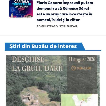
Florin Ceparu: Împreună putem
demonstra că Râmnicu Sărat
este un oraș care investește în
oameni, în idei și în viitor
ADMINISTRATIV
STIRI BUZAU
Știri din Buzău de interes