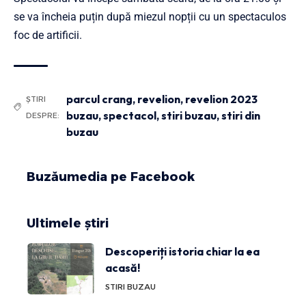
se va încheia puțin după miezul nopții cu un spectaculos
foc de artificii.
parcul crang
,
revelion
,
revelion 2023
ȘTIRI
buzau
,
spectacol
,
stiri buzau
,
stiri din
DESPRE:
buzau
Buzăumedia pe Facebook
Ultimele știri
Descoperiți istoria chiar la ea
acasă!
STIRI BUZAU