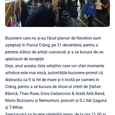
Buzoienii care nu și-au făcut planuri de Revelion sunt
așteptați în Parcul Crâng, pe 31 decembrie, pentru a
petrece alături de artiști cunoscuți și a se bucura de un
spectacol de excepție.
Deși, anul acesta, lista artiștilor care vor oferi momente
artistice este mai mică, autoritățile buzoiene promit că
distracția va fi la fel de mare și îi invită pe oameni în
Crâng, pentru a se bucura de show-ul oferit de Ștefan
Bănică, Theo Rose, Dora Gaitanovici & Arată Artă Band,
Mario Buzoianu și Nemuritorii, precum și DJ Adi Șaguna
și T-White.
Spectacolul va începe sâmbătă seara, de la ora 21.00 și