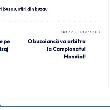
ri buzau
,
stiri din buzau
ARTICOLUL URMĂTOR
e pe
O buzoiancă va arbitra
isaj
la Campionatul
Mondial!