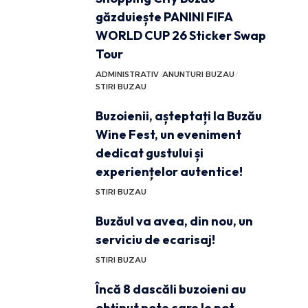
găzduiește PANINI FIFA
WORLD CUP 26 Sticker Swap
Tour
ADMINISTRATIV
ANUNTURI BUZAU
STIRI BUZAU
Buzoienii, așteptați la Buzău
Wine Fest, un eveniment
dedicat gustului și
experiențelor autentice!
STIRI BUZAU
Buzăul va avea, din nou, un
serviciu de ecarisaj!
STIRI BUZAU
Încă 8 dascăli buzoieni au
obținut note care le pot