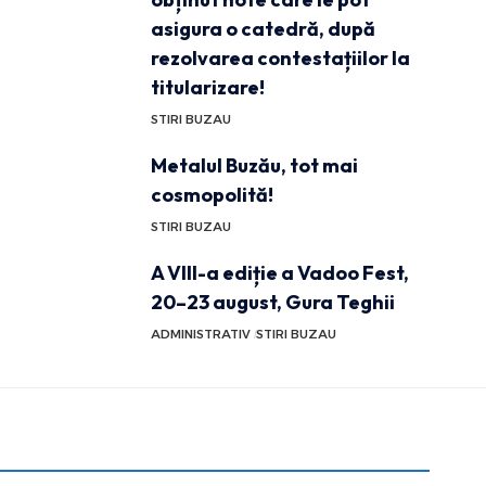
asigura o catedră, după
rezolvarea contestațiilor la
titularizare!
STIRI BUZAU
Metalul Buzău, tot mai
cosmopolită!
STIRI BUZAU
A VIII-a ediție a Vadoo Fest,
20–23 august, Gura Teghii
ADMINISTRATIV
STIRI BUZAU