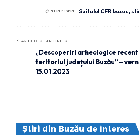
Spitalul CFR buzau
,
sti
ȘTIRI DESPRE:
ARTICOLUL ANTERIOR
„Descoperiri arheologice recent
teritoriul județului Buzău” – vern
15.01.2023
Știri din Buzău de interes