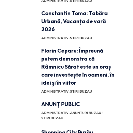
ADMINISTRATIV
STIRI BUZAU
Constantin Toma: Tabăra
Urbană, Vacanța de vară
2026
ADMINISTRATIV
STIRI BUZAU
Florin Ceparu: Împreună
putem demonstra că
Râmnicu Sărat este un oraș
care investește în oameni, în
idei și în viitor
ADMINISTRATIV
STIRI BUZAU
ANUNȚ PUBLIC
ADMINISTRATIV
ANUNTURI BUZAU
STIRI BUZAU
Shopping City Buzău