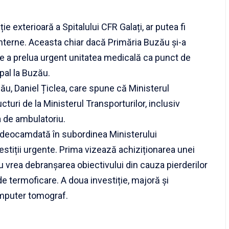
ie exterioară a Spitalului CFR Galați, ar putea fi
 Interne. Aceasta chiar dacă Primăria Buzău și-a
a de a prelua urgent unitatea medicală ca punct de
pal la Buzău.
ău, Daniel Țiclea, care spune că Ministerul
cturi de la Ministerul Transporturilor, inclusiv
a de ambulatoriu.
ă deocamdată în subordinea Ministerului
estiții urgente. Prima vizează achiziționarea unei
u vrea debranșarea obiectivului din cauza pierderilor
e termoficare. A doua investiție, majoră și
omputer tomograf.