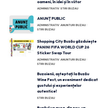
oameni, în idei și în viitor
ADMINISTRATIV
STIRI BUZAU
ANUNȚ PUBLIC
ADMINISTRATIV
ANUNTURI BUZAU
STIRI BUZAU
Shopping City Buzău găzduiește
PANINI FIFA WORLD CUP 26
Sticker Swap Tour
ADMINISTRATIV
ANUNTURI BUZAU
STIRI BUZAU
Buzoienii, așteptați la Buzău
Wine Fest, un eveniment dedicat
gustului și experiențelor
autentice!
STIRI BUZAU
Buzăul va avea, din nou, un