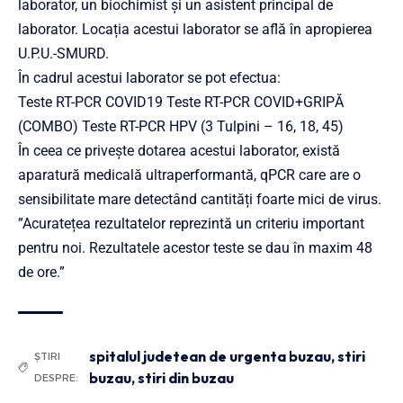
laborator, un biochimist și un asistent principal de
laborator. Locația acestui laborator se află în apropierea
U.P.U.-SMURD.
În cadrul acestui laborator se pot efectua:
Teste RT-PCR COVID19 Teste RT-PCR COVID+GRIPĂ
(COMBO) Teste RT-PCR HPV (3 Tulpini – 16, 18, 45)
În ceea ce privește dotarea acestui laborator, există
aparatură medicală ultraperformantă, qPCR care are o
sensibilitate mare detectând cantități foarte mici de virus.
”Acuratețea rezultatelor reprezintă un criteriu important
pentru noi. Rezultatele acestor teste se dau în maxim 48
de ore.”
spitalul judetean de urgenta buzau
,
stiri
ȘTIRI
buzau
,
stiri din buzau
DESPRE: