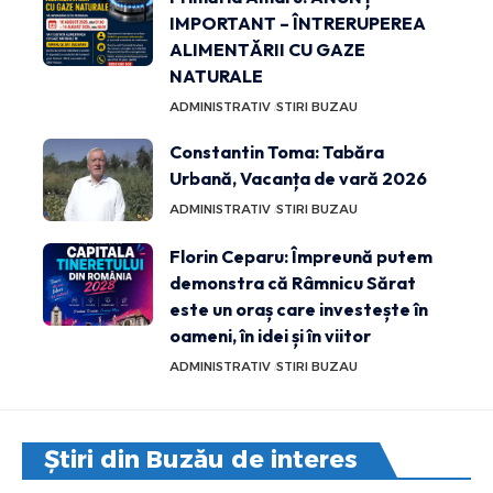
IMPORTANT – ÎNTRERUPEREA
ALIMENTĂRII CU GAZE
NATURALE
ADMINISTRATIV
STIRI BUZAU
Constantin Toma: Tabăra
Urbană, Vacanța de vară 2026
ADMINISTRATIV
STIRI BUZAU
Florin Ceparu: Împreună putem
demonstra că Râmnicu Sărat
este un oraș care investește în
oameni, în idei și în viitor
ADMINISTRATIV
STIRI BUZAU
Știri din Buzău de interes