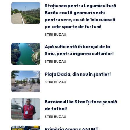
Stațiunea pentru Legumicultură
Buzău caută geamuri vechi
pentru sere, ca să le înlocuiască
pe cele sparte de furtuni!
STIRI BUZAU
Apă suficientă în barajul de la
Siriu, pentru irigarea culturilor!
STIRI BUZAU
Piața Dacia, din nou în șantier!
STIRI BUZAU
Buzoianul Ilie Stan își face școală
de fotbal!
STIRI BUZAU
Primăria Amaru: ANUNȚ