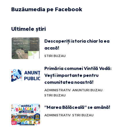
Buzăumedia pe Facebook
Ultimele știri
Descoperiți istoria chiar la ea
acasă!
STIRI BUZAU
Primăria comunei Vintilă Vodă:
Vești importante pentru
comunitatea noastră!
ADMINISTRATIV
ANUNTURI BUZAU
STIRI BUZAU
”Marea Bălăceală” se amână!
ADMINISTRATIV
STIRI BUZAU