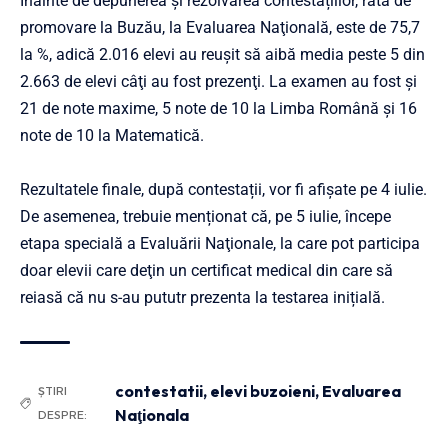
Înainte de depunerea și rezolvarea contestațiilor, rata de
promovare la Buzău, la Evaluarea Naţională, este de 75,7
la %, adică 2.016 elevi au reuşit să aibă media peste 5 din
2.663 de elevi câţi au fost prezenţi. La examen au fost și
21 de note maxime, 5 note de 10 la Limba Română şi 16
note de 10 la Matematică.
Rezultatele finale, după contestații, vor fi afişate pe 4 iulie.
De asemenea, trebuie menționat că, pe 5 iulie, începe
etapa specială a Evaluării Naţionale, la care pot participa
doar elevii care deţin un certificat medical din care să
reiasă că nu s-au pututr prezenta la testarea inițială.
contestatii
,
elevi buzoieni
,
Evaluarea
ȘTIRI
Naţionala
DESPRE: