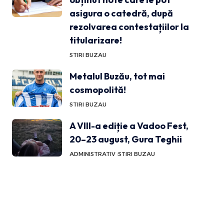
asigura o catedră, după
rezolvarea contestațiilor la
titularizare!
STIRI BUZAU
Metalul Buzău, tot mai
cosmopolită!
STIRI BUZAU
A VIII-a ediție a Vadoo Fest,
20–23 august, Gura Teghii
ADMINISTRATIV
STIRI BUZAU