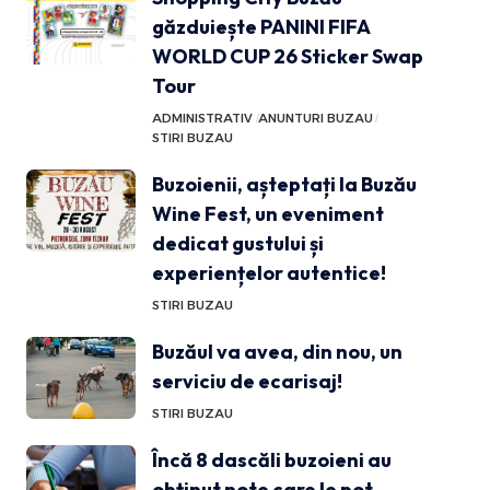
găzduiește PANINI FIFA
WORLD CUP 26 Sticker Swap
Tour
ADMINISTRATIV
ANUNTURI BUZAU
STIRI BUZAU
Buzoienii, așteptați la Buzău
Wine Fest, un eveniment
dedicat gustului și
experiențelor autentice!
STIRI BUZAU
Buzăul va avea, din nou, un
serviciu de ecarisaj!
STIRI BUZAU
Încă 8 dascăli buzoieni au
obținut note care le pot