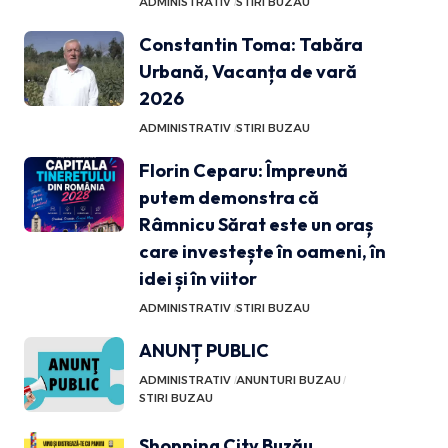
ADMINISTRATIV
STIRI BUZAU
Constantin Toma: Tabăra
Urbană, Vacanța de vară
2026
ADMINISTRATIV
STIRI BUZAU
Florin Ceparu: Împreună
putem demonstra că
Râmnicu Sărat este un oraș
care investește în oameni, în
idei și în viitor
ADMINISTRATIV
STIRI BUZAU
ANUNȚ PUBLIC
ADMINISTRATIV
ANUNTURI BUZAU
STIRI BUZAU
Shopping City Buzău