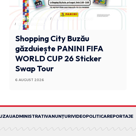
ADMINISTRATIV
ANUNTURI BUZAU
STIRI BUZAU
Shopping City Buzău
găzduiește PANINI FIFA
WORLD CUP 26 Sticker
Swap Tour
6 AUGUST 2026
BUZAU
ADMINISTRATIV
ANUNȚURI
VIDEO
POLITICA
REPORTAJE