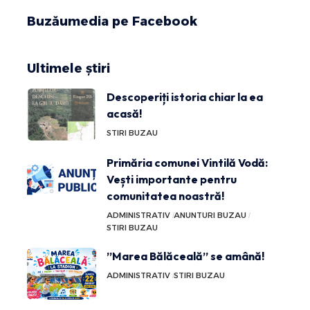
Buzăumedia pe Facebook
Ultimele știri
Descoperiți istoria chiar la ea
acasă!
STIRI BUZAU
Primăria comunei Vintilă Vodă:
Vești importante pentru
comunitatea noastră!
ADMINISTRATIV
ANUNTURI BUZAU
STIRI BUZAU
”Marea Bălăceală” se amână!
ADMINISTRATIV
STIRI BUZAU