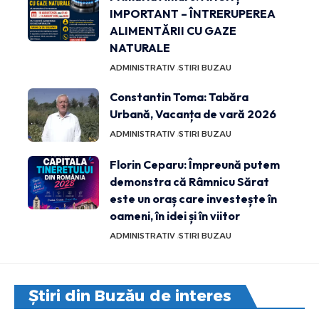
IMPORTANT – ÎNTRERUPEREA
ALIMENTĂRII CU GAZE
NATURALE
ADMINISTRATIV
STIRI BUZAU
Constantin Toma: Tabăra
Urbană, Vacanța de vară 2026
ADMINISTRATIV
STIRI BUZAU
Florin Ceparu: Împreună putem
demonstra că Râmnicu Sărat
este un oraș care investește în
oameni, în idei și în viitor
ADMINISTRATIV
STIRI BUZAU
Știri din Buzău de interes