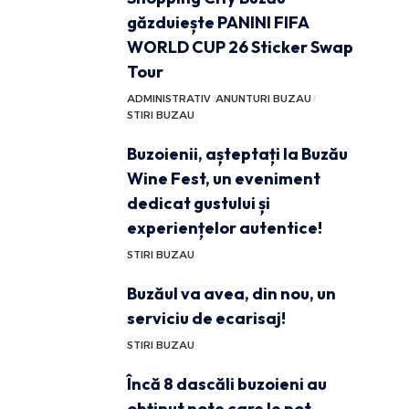
găzduiește PANINI FIFA
WORLD CUP 26 Sticker Swap
Tour
ADMINISTRATIV
ANUNTURI BUZAU
STIRI BUZAU
Buzoienii, așteptați la Buzău
Wine Fest, un eveniment
dedicat gustului și
experiențelor autentice!
STIRI BUZAU
Buzăul va avea, din nou, un
serviciu de ecarisaj!
STIRI BUZAU
Încă 8 dascăli buzoieni au
obținut note care le pot