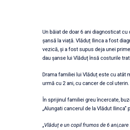
Un băiat de doar 6 ani diagnosticat cu 
șansă la viață. Vlăduț Ilinca a fost 
vezică, și a fost supus deja unei prime i
dau șanse lui Vlăduț însă costurile tra
Drama familiei lui Vlăduț este cu atât 
urmă cu 2 ani, cu cancer de col uterin.
În sprijinul familiei greu încercate, 
„Alungati cancerul de la Vlădut Ilinca” 
„
Vlăduț e un copil frumos de 6 ani,care 