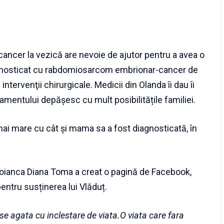
cancer la vezică are nevoie de ajutor pentru a avea o
diagnosticat cu rabdomiosarcom embrionar-cancer de
ntervenţii chirurgicale. Medicii din Olanda îi dau îi
tamentului depășesc cu mult posibilitățile familiei.
mai mare cu cât și mama sa a fost diagnosticată, în
buzoianca Diana Toma a creat o pagină de Facebook,
pentru susținerea lui Vlăduț.
se agata cu inclestare de viata.O viata care fara