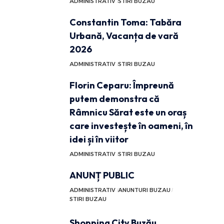
ADMINISTRATIV
STIRI BUZAU
Constantin Toma: Tabăra
Urbană, Vacanța de vară
2026
ADMINISTRATIV
STIRI BUZAU
Florin Ceparu: Împreună
putem demonstra că
Râmnicu Sărat este un oraș
care investește în oameni, în
idei și în viitor
ADMINISTRATIV
STIRI BUZAU
ANUNȚ PUBLIC
ADMINISTRATIV
ANUNTURI BUZAU
STIRI BUZAU
Shopping City Buzău