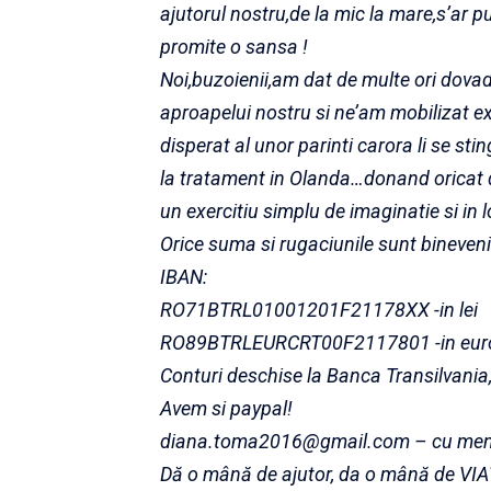
ajutorul nostru,de la mic la mare,s’ar p
promite o sansa !
Noi,buzoienii,am dat de multe ori dova
aproapelui nostru si ne’am mobilizat e
disperat al unor parinti carora li se st
la tratament in Olanda…donand oricat d
un exercitiu simplu de imaginatie si in 
Orice suma si rugaciunile sunt bineveni
IBAN:
RO71BTRL01001201F21178XX -in lei
RO89BTRLEURCRT00F2117801 -in eur
Conturi deschise la Banca Transilvania
Avem si paypal!
diana.toma2016@gmail.com – cu menti
Dă o mână de ajutor, da o mână de VIA