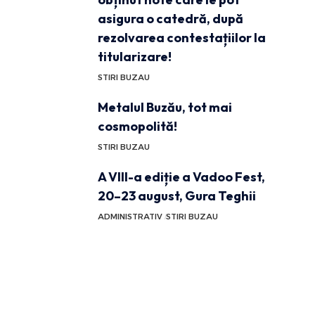
asigura o catedră, după
rezolvarea contestațiilor la
titularizare!
STIRI BUZAU
Metalul Buzău, tot mai
cosmopolită!
STIRI BUZAU
A VIII-a ediție a Vadoo Fest,
20–23 august, Gura Teghii
ADMINISTRATIV
STIRI BUZAU