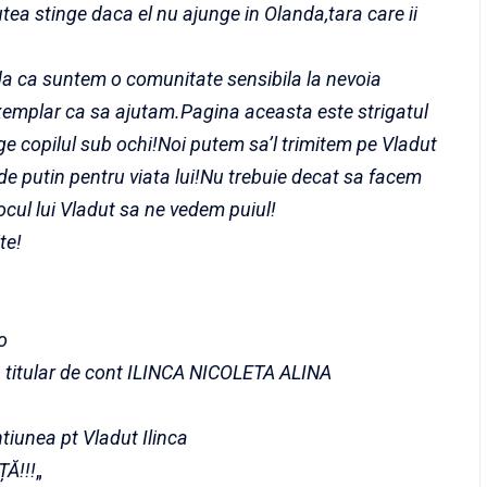
utea stinge daca el nu ajunge in Olanda,tara care ii
da ca suntem o comunitate sensibila la nevoia
xemplar ca sa ajutam.Pagina aceasta este strigatul
inge copilul sub ochi!Noi putem sa’l trimitem pe Vladut
e putin pentru viata lui!Nu trebuie decat sa facem
locul lui Vladut sa ne vedem puiul!
te!
o
, titular de cont ILINCA NICOLETA ALINA
unea pt Vladut Ilinca
ȚĂ!!!
„