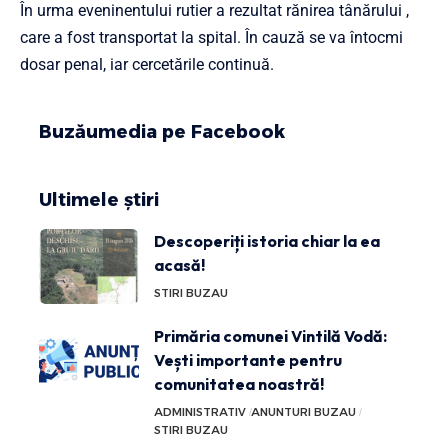
În urma eveninentului rutier a rezultat rănirea tânărului ,
care a fost transportat la spital. În cauză se va întocmi
dosar penal, iar cercetările continuă.
Buzăumedia pe Facebook
Ultimele știri
Descoperiți istoria chiar la ea
acasă!
STIRI BUZAU
Primăria comunei Vintilă Vodă:
Vești importante pentru
comunitatea noastră!
ADMINISTRATIV
ANUNTURI BUZAU
STIRI BUZAU