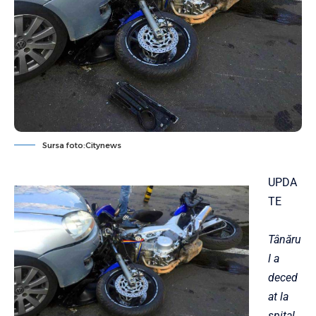
Sursa foto:Citynews
UPDA
TE
Tânăru
l a
deced
at la
spital