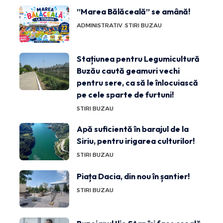
”Marea Bălăceală” se amână!
ADMINISTRATIV
STIRI BUZAU
Stațiunea pentru Legumicultură
Buzău caută geamuri vechi
pentru sere, ca să le înlocuiască
pe cele sparte de furtuni!
STIRI BUZAU
Apă suficientă în barajul de la
Siriu, pentru irigarea culturilor!
STIRI BUZAU
Piața Dacia, din nou în șantier!
STIRI BUZAU