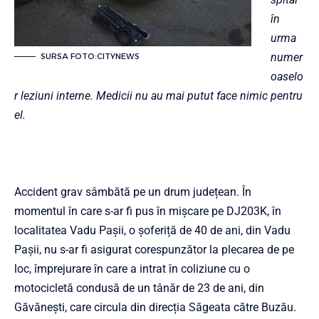
în
urma
numer
SURSA FOTO:CITYNEWS
oaselo
r leziuni interne. Medicii nu au mai putut face nimic pentru
el.
Accident grav sâmbătă pe un drum județean. În
momentul în care s-ar fi pus în mișcare pe DJ203K, în
localitatea Vadu Pașii, o șoferiță de 40 de ani, din Vadu
Pașii, nu s-ar fi asigurat corespunzător la plecarea de pe
loc, împrejurare în care a intrat în coliziune cu o
motocicletă condusă de un tânăr de 23 de ani, din
Găvănești, care circula din direcția Săgeata către Buzău.