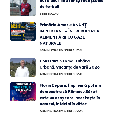
Buzoianul Ilie Stan își face școală
de fotbal!
STIRI BUZAU
Primăria Amaru: ANUNȚ
IMPORTANT – ÎNTRERUPEREA
ALIMENTĂRII CU GAZE
NATURALE
ADMINISTRATIV
STIRI BUZAU
Constantin Toma: Tabăra
Urbană, Vacanța de vară 2026
ADMINISTRATIV
STIRI BUZAU
Florin Ceparu: Împreună putem
demonstra că Râmnicu Sărat
este un oraș care investește în
oameni, în idei și în viitor
ADMINISTRATIV
STIRI BUZAU