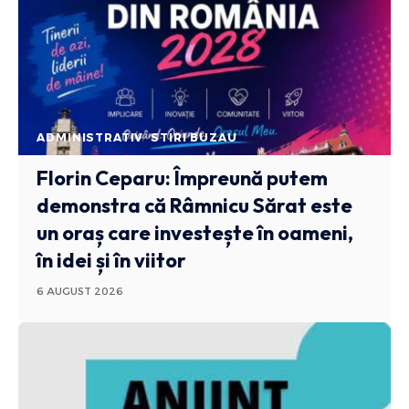
ADMINISTRATIV
STIRI BUZAU
Florin Ceparu: Împreună putem
demonstra că Râmnicu Sărat este
un oraș care investește în oameni,
în idei și în viitor
6 AUGUST 2026