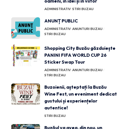
oameni, în idei și în viitor
ADMINISTRATIV
STIRI BUZAU
ANUNȚ PUBLIC
ADMINISTRATIV
ANUNTURI BUZAU
STIRI BUZAU
Shopping City Buzău găzduiește
PANINI FIFA WORLD CUP 26
Sticker Swap Tour
ADMINISTRATIV
ANUNTURI BUZAU
STIRI BUZAU
Buzoienii, așteptați la Buzău
Wine Fest, un eveniment dedicat
gustului și experiențelor
autentice!
STIRI BUZAU
Buzăul va avea, din nou, un