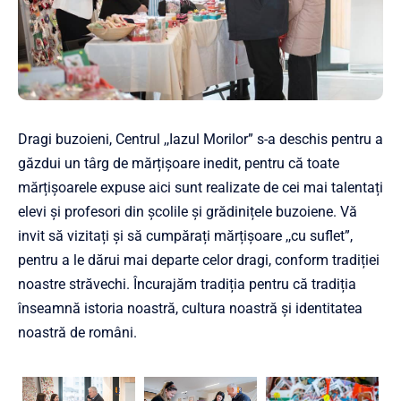
Dragi buzoieni, Centrul ,,Iazul Morilor” s-a deschis pentru a
găzdui un târg de mărțișoare inedit, pentru că toate
mărțișoarele expuse aici sunt realizate de cei mai talentați
elevi și profesori din școlile și grădinițele buzoiene. Vă
invit să vizitați și să cumpărați mărțișoare ,,cu suflet”,
pentru a le dărui mai departe celor dragi, conform tradiției
noastre străvechi. Încurajăm tradiția pentru că tradiția
înseamnă istoria noastră, cultura noastră și identitatea
noastră de români.