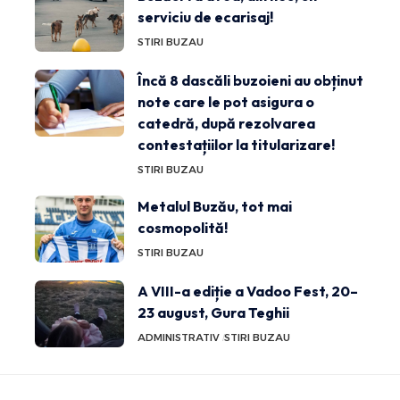
serviciu de ecarisaj!
STIRI BUZAU
Încă 8 dascăli buzoieni au obținut
note care le pot asigura o
catedră, după rezolvarea
contestațiilor la titularizare!
STIRI BUZAU
Metalul Buzău, tot mai
cosmopolită!
STIRI BUZAU
A VIII-a ediție a Vadoo Fest, 20–
23 august, Gura Teghii
ADMINISTRATIV
STIRI BUZAU