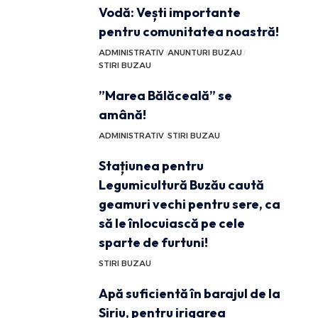
Vodă: Vești importante
pentru comunitatea noastră!
ADMINISTRATIV
ANUNTURI BUZAU
STIRI BUZAU
”Marea Bălăceală” se
amână!
ADMINISTRATIV
STIRI BUZAU
Stațiunea pentru
Legumicultură Buzău caută
geamuri vechi pentru sere, ca
să le înlocuiască pe cele
sparte de furtuni!
STIRI BUZAU
Apă suficientă în barajul de la
Siriu, pentru irigarea