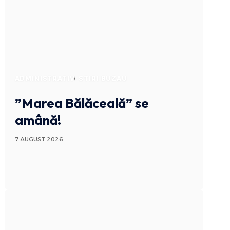
ADMINISTRATIV
STIRI BUZAU
”Marea Bălăceală” se
amână!
7 AUGUST 2026