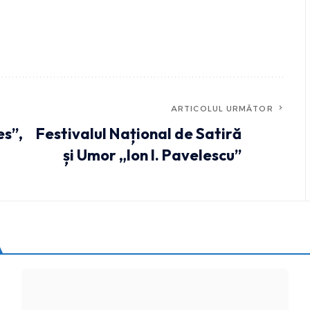
ARTICOLUL URMĂTOR
es”,
Festivalul Național de Satiră
și Umor „Ion I. Pavelescu”