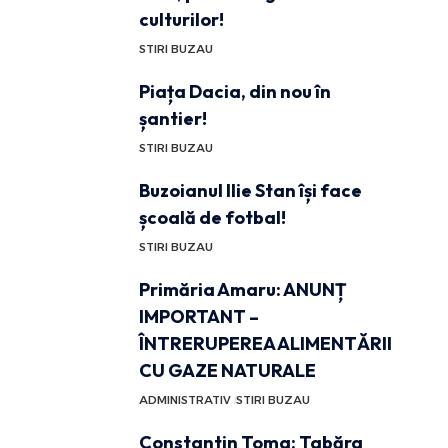
culturilor!
STIRI BUZAU
Piața Dacia, din nou în
șantier!
STIRI BUZAU
Buzoianul Ilie Stan își face
școală de fotbal!
STIRI BUZAU
Primăria Amaru: ANUNȚ
IMPORTANT –
ÎNTRERUPEREA ALIMENTĂRII
CU GAZE NATURALE
ADMINISTRATIV
STIRI BUZAU
Constantin Toma: Tabăra