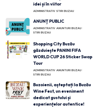
idei și în viitor
ADMINISTRATIV
STIRI BUZAU
ANUNȚ PUBLIC
ADMINISTRATIV
ANUNTURI BUZAU
STIRI BUZAU
Shopping City Buzău
găzduiește PANINI FIFA
WORLD CUP 26 Sticker Swap
Tour
ADMINISTRATIV
ANUNTURI BUZAU
STIRI BUZAU
Buzoienii, așteptați la Buzău
Wine Fest, un eveniment
dedicat gustului și
experiențelor autentice!