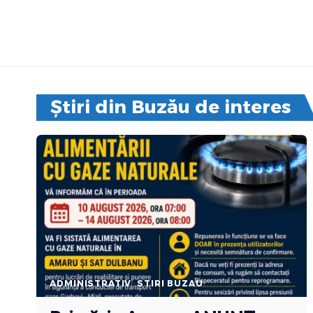
Știri din Buzău de interes
ADMINISTRATIV
STIRI BUZAU