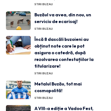
STIRI BUZAU
Buzăul va avea, din nou, un
serviciu de ecarisaj!
STIRI BUZAU
Încă 8 dascăli buzoieni au
obținut note care le pot
asigura o catedră, după
rezolvarea contestațiilor la
titularizare!
STIRI BUZAU
Metalul Buzău, tot mai
cosmopolită!
STIRI BUZAU
A VIII-a ediție a Vadoo Fest,