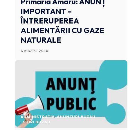
Primăria Amaru: ANUNȚ
IMPORTANT –
ÎNTRERUPEREA
ALIMENTĂRII CU GAZE
NATURALE
6 AUGUST 2026
ADMINISTRATIV
ANUNTURI BUZAU
STIRI BUZAU