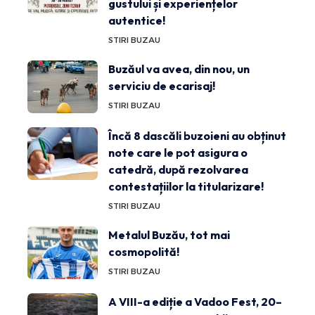
gustului și experiențelor
autentice!
STIRI BUZAU
Buzăul va avea, din nou, un
serviciu de ecarisaj!
STIRI BUZAU
Încă 8 dascăli buzoieni au obținut
note care le pot asigura o
catedră, după rezolvarea
contestațiilor la titularizare!
STIRI BUZAU
Metalul Buzău, tot mai
cosmopolită!
STIRI BUZAU
A VIII-a ediție a Vadoo Fest, 20–