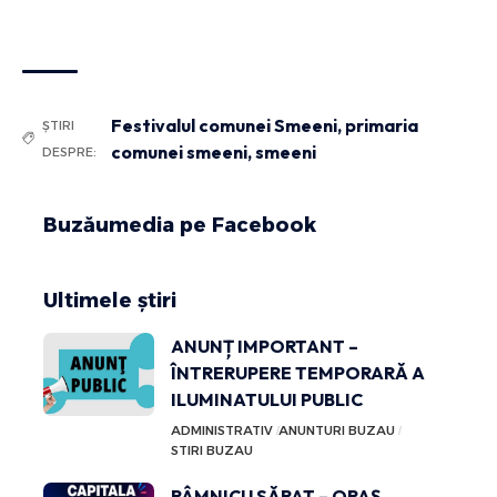
Festivalul comunei Smeeni
,
primaria
ȘTIRI
comunei smeeni
,
smeeni
DESPRE:
Buzăumedia pe Facebook
Ultimele știri
ANUNȚ IMPORTANT –
ÎNTRERUPERE TEMPORARĂ A
ILUMINATULUI PUBLIC
ADMINISTRATIV
ANUNTURI BUZAU
STIRI BUZAU
RÂMNICU SĂRAT – ORAȘ