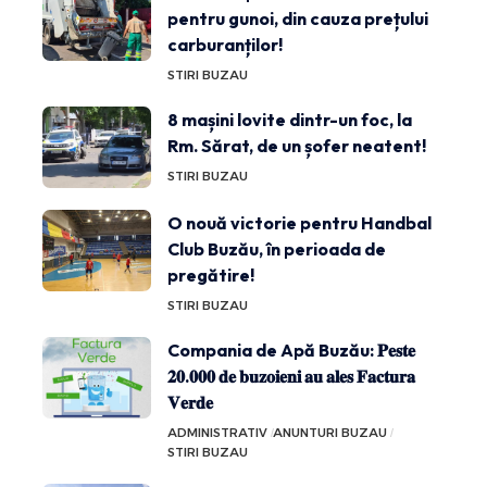
pentru gunoi, din cauza prețului
carburanților!
STIRI BUZAU
8 mașini lovite dintr-un foc, la
Rm. Sărat, de un șofer neatent!
STIRI BUZAU
O nouă victorie pentru Handbal
Club Buzău, în perioada de
pregătire!
STIRI BUZAU
Compania de Apă Buzău: 𝐏𝐞𝐬𝐭𝐞
𝟐𝟎.𝟎𝟎𝟎 𝐝𝐞 𝐛𝐮𝐳𝐨𝐢𝐞𝐧𝐢 𝐚𝐮 𝐚𝐥𝐞𝐬 𝐅𝐚𝐜𝐭𝐮𝐫𝐚
𝐕𝐞𝐫𝐝𝐞
ADMINISTRATIV
ANUNTURI BUZAU
STIRI BUZAU