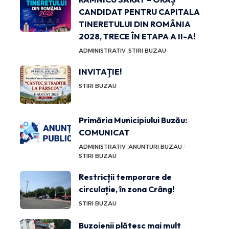
CANDIDAT PENTRU CAPITALA
TINERETULUI DIN ROMÂNIA
2028, TRECE ÎN ETAPA A II-A!
ADMINISTRATIV
STIRI BUZAU
INVITAȚIE!
STIRI BUZAU
Primăria Municipiului Buzău:
COMUNICAT
ADMINISTRATIV
ANUNTURI BUZAU
STIRI BUZAU
Restricții temporare de
circulație, în zona Crâng!
STIRI BUZAU
Buzoienii plătesc mai mult