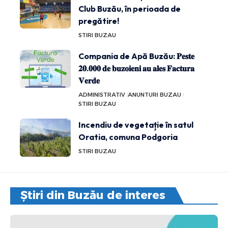
Club Buzău, în perioada de
pregătire!
STIRI BUZAU
Compania de Apă Buzău: 𝐏𝐞𝐬𝐭𝐞
𝟐𝟎.𝟎𝟎𝟎 𝐝𝐞 𝐛𝐮𝐳𝐨𝐢𝐞𝐧𝐢 𝐚𝐮 𝐚𝐥𝐞𝐬 𝐅𝐚𝐜𝐭𝐮𝐫𝐚
𝐕𝐞𝐫𝐝𝐞
ADMINISTRATIV
ANUNTURI BUZAU
STIRI BUZAU
Incendiu de vegetație în satul
Oratia, comuna Podgoria
STIRI BUZAU
Știri din Buzău de interes