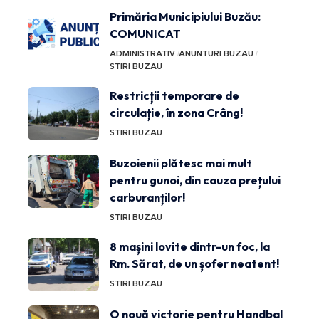
Primăria Municipiului Buzău:
COMUNICAT
ADMINISTRATIV
ANUNTURI BUZAU
STIRI BUZAU
Restricții temporare de
circulație, în zona Crâng!
STIRI BUZAU
Buzoienii plătesc mai mult
pentru gunoi, din cauza prețului
carburanților!
STIRI BUZAU
8 mașini lovite dintr-un foc, la
Rm. Sărat, de un șofer neatent!
STIRI BUZAU
O nouă victorie pentru Handbal