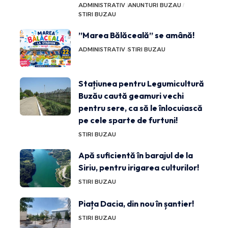
ADMINISTRATIV
ANUNTURI BUZAU
STIRI BUZAU
”Marea Bălăceală” se amână!
ADMINISTRATIV
STIRI BUZAU
Stațiunea pentru Legumicultură
Buzău caută geamuri vechi
pentru sere, ca să le înlocuiască
pe cele sparte de furtuni!
STIRI BUZAU
Apă suficientă în barajul de la
Siriu, pentru irigarea culturilor!
STIRI BUZAU
Piața Dacia, din nou în șantier!
STIRI BUZAU