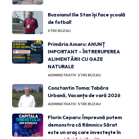
Buzoianul Ilie Stan își face școală
de fotbal!
STIRI BUZAU
Primăria Amaru: ANUNȚ
IMPORTANT – ÎNTRERUPEREA
ALIMENTĂRII CU GAZE
NATURALE
ADMINISTRATIV
STIRI BUZAU
Constantin Toma: Tabăra
Urbană, Vacanța de vară 2026
ADMINISTRATIV
STIRI BUZAU
Florin Ceparu: Împreună putem
demonstra că Râmnicu Sărat
este un oraș care investește în