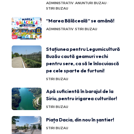
ADMINISTRATIV
ANUNTURI BUZAU
STIRI BUZAU
”Marea Bălăceală” se amână!
ADMINISTRATIV
STIRI BUZAU
Stațiunea pentru Legumicultură
Buzău caută geamuri vechi
pentru sere, ca să le înlocuiască
pe cele sparte de furtuni!
STIRI BUZAU
Apă suficientă în barajul de la
Siriu, pentru irigarea culturilor!
STIRI BUZAU
Piața Dacia, din nou în șantier!
STIRI BUZAU