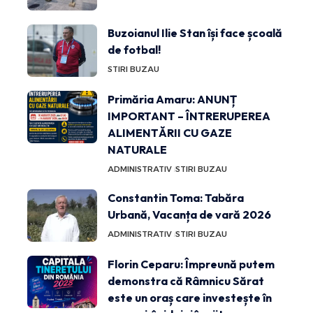
Buzoianul Ilie Stan își face școală
de fotbal!
STIRI BUZAU
Primăria Amaru: ANUNȚ
IMPORTANT – ÎNTRERUPEREA
ALIMENTĂRII CU GAZE
NATURALE
ADMINISTRATIV
STIRI BUZAU
Constantin Toma: Tabăra
Urbană, Vacanța de vară 2026
ADMINISTRATIV
STIRI BUZAU
Florin Ceparu: Împreună putem
demonstra că Râmnicu Sărat
este un oraș care investește în