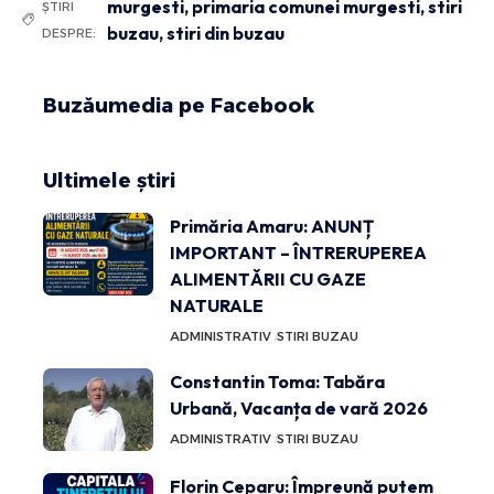
murgesti
,
primaria comunei murgesti
,
stiri
ȘTIRI
buzau
,
stiri din buzau
DESPRE:
Buzăumedia pe Facebook
Ultimele știri
Primăria Amaru: ANUNȚ
IMPORTANT – ÎNTRERUPEREA
ALIMENTĂRII CU GAZE
NATURALE
ADMINISTRATIV
STIRI BUZAU
Constantin Toma: Tabăra
Urbană, Vacanța de vară 2026
ADMINISTRATIV
STIRI BUZAU
Florin Ceparu: Împreună putem