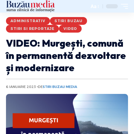
Aa
ADMINISTRATIV
STIRI BUZAU
STIRI SI REPORTAJE
VIDEO
VIDEO: Murgești, comună
în permanentă dezvoltare
și modernizare
6 IANUARIE 2023
DE
STIRI BUZAU MEDIA