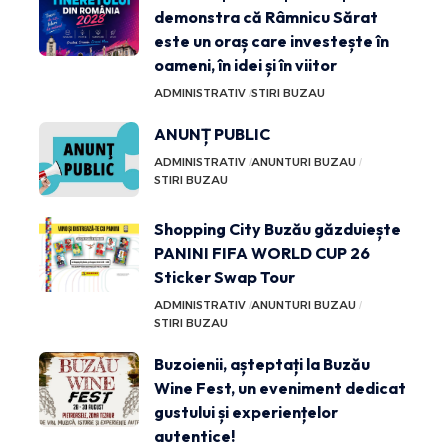
demonstra că Râmnicu Sărat
este un oraș care investește în
oameni, în idei și în viitor
ADMINISTRATIV
STIRI BUZAU
ANUNȚ PUBLIC
ADMINISTRATIV
ANUNTURI BUZAU
STIRI BUZAU
Shopping City Buzău găzduiește
PANINI FIFA WORLD CUP 26
Sticker Swap Tour
ADMINISTRATIV
ANUNTURI BUZAU
STIRI BUZAU
Buzoienii, așteptați la Buzău
Wine Fest, un eveniment dedicat
gustului și experiențelor
autentice!