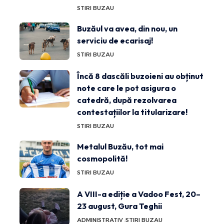
STIRI BUZAU
Buzăul va avea, din nou, un
serviciu de ecarisaj!
STIRI BUZAU
Încă 8 dascăli buzoieni au obținut
note care le pot asigura o
catedră, după rezolvarea
contestațiilor la titularizare!
STIRI BUZAU
Metalul Buzău, tot mai
cosmopolită!
STIRI BUZAU
A VIII-a ediție a Vadoo Fest, 20–
23 august, Gura Teghii
ADMINISTRATIV
STIRI BUZAU