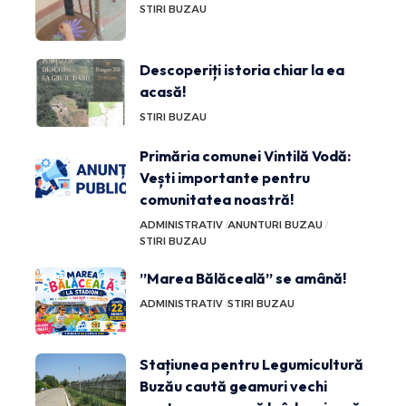
STIRI BUZAU
Descoperiți istoria chiar la ea
acasă!
STIRI BUZAU
Primăria comunei Vintilă Vodă:
Vești importante pentru
comunitatea noastră!
ADMINISTRATIV
ANUNTURI BUZAU
STIRI BUZAU
”Marea Bălăceală” se amână!
ADMINISTRATIV
STIRI BUZAU
Stațiunea pentru Legumicultură
Buzău caută geamuri vechi