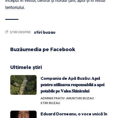
început în vestul, centrul și nordul țării, apoi și în restul
teritoriului.
stiri buzau
ȘTIRI DESPRE:
Buzăumedia pe Facebook
Ultimele știri
Compania de Apă Buzău: 𝐀𝐩𝐞𝐥
𝐩𝐞𝐧𝐭𝐫𝐮 𝐮𝐭𝐢𝐥𝐢𝐳𝐚𝐫𝐞𝐚 𝐫𝐞𝐬𝐩𝐨𝐧𝐬𝐚𝐛𝐢𝐥𝐚̆ 𝐚 𝐚𝐩𝐞𝐢
𝐩𝐨𝐭𝐚𝐛𝐢𝐥𝐞 𝐩𝐞 𝐕𝐚𝐥𝐞𝐚 𝐒𝐥𝐚̆𝐧𝐢𝐜𝐮𝐥𝐮𝐢
ADMINISTRATIV
ANUNTURI BUZAU
STIRI BUZAU
Eduard Dorneanu, o voce unică în