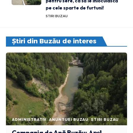
pentru sere, ca să le înlocuiască
pe cele sparte de furtuni!
STIRI BUZAU
Știri din Buzău de interes
ADMINISTRATIV
ANUNTURI BUZAU
STIRI BUZAU
Compania de Apă Buzău: 𝐀𝐩𝐞𝐥