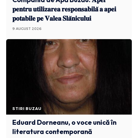
𝐩𝐞𝐧𝐭𝐫𝐮 𝐮𝐭𝐢𝐥𝐢𝐳𝐚𝐫𝐞𝐚 𝐫𝐞𝐬𝐩𝐨𝐧𝐬𝐚𝐛𝐢𝐥𝐚̆ 𝐚 𝐚𝐩𝐞𝐢
𝐩𝐨𝐭𝐚𝐛𝐢𝐥𝐞 𝐩𝐞 𝐕𝐚𝐥𝐞𝐚 𝐒𝐥𝐚̆𝐧𝐢𝐜𝐮𝐥𝐮𝐢
9 AUGUST 2026
STIRI BUZAU
Eduard Dorneanu, o voce unică în
literatura contemporană