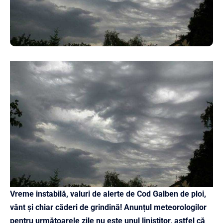
Vreme instabilă, valuri de alerte de Cod Galben de ploi,
vânt și chiar căderi de grindină! Anunțul meteorologilor
pentru următoarele zile nu este unul liniștitor, astfel că