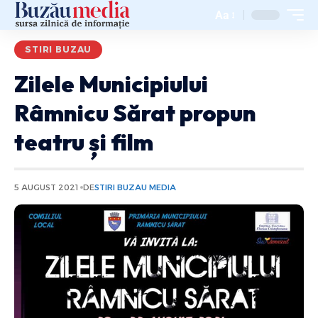
Aa
STIRI BUZAU
Zilele Municipiului
Râmnicu Sărat propun
teatru și film
5 AUGUST 2021
DE
STIRI BUZAU MEDIA