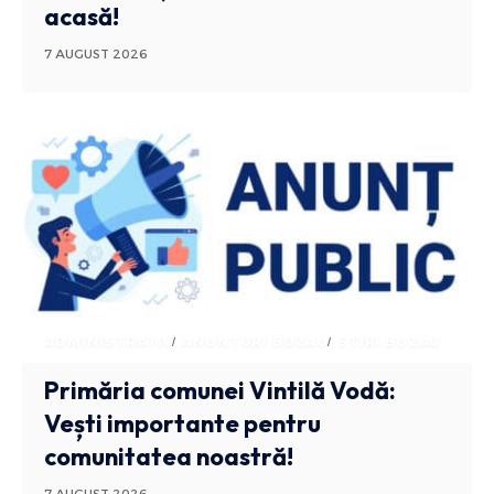
acasă!
7 AUGUST 2026
ADMINISTRATIV
ANUNTURI BUZAU
STIRI BUZAU
Primăria comunei Vintilă Vodă:
Vești importante pentru
comunitatea noastră!
7 AUGUST 2026