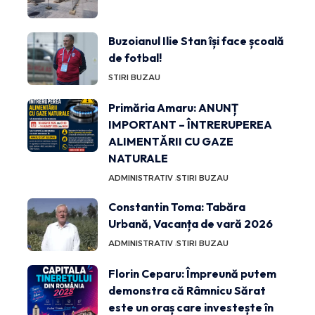
Buzoianul Ilie Stan își face școală
de fotbal!
STIRI BUZAU
Primăria Amaru: ANUNȚ
IMPORTANT – ÎNTRERUPEREA
ALIMENTĂRII CU GAZE
NATURALE
ADMINISTRATIV
STIRI BUZAU
Constantin Toma: Tabăra
Urbană, Vacanța de vară 2026
ADMINISTRATIV
STIRI BUZAU
Florin Ceparu: Împreună putem
demonstra că Râmnicu Sărat
este un oraș care investește în