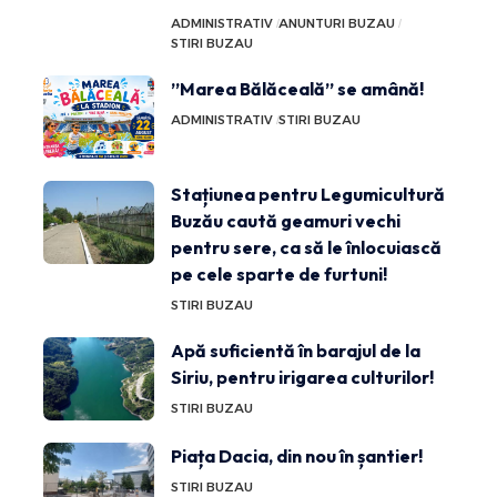
ADMINISTRATIV
ANUNTURI BUZAU
STIRI BUZAU
”Marea Bălăceală” se amână!
ADMINISTRATIV
STIRI BUZAU
Stațiunea pentru Legumicultură
Buzău caută geamuri vechi
pentru sere, ca să le înlocuiască
pe cele sparte de furtuni!
STIRI BUZAU
Apă suficientă în barajul de la
Siriu, pentru irigarea culturilor!
STIRI BUZAU
Piața Dacia, din nou în șantier!
STIRI BUZAU