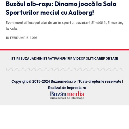
Buzăul alb-roşu: Dinamo joacă la Sala
Sporturilor meciul cu Aalborg!
Evenimentul începutului de an în sportul buzoian! Sîmbătă, 5 martie,
la Sala
…
18 FEBRUARIE 2016
STIRI BUZAU
ADMINISTRATIV
ANUNȚURI
VIDEO
POLITICA
REPORTAJE
Copyright © 2015-2024 Buzăumedia.ro | Toate drepturile rezervate |
Realizat de
impresia.ro