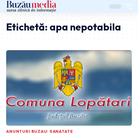
Etichetă:
apa nepotabila
ANUNTURI BUZAU
SANATATE