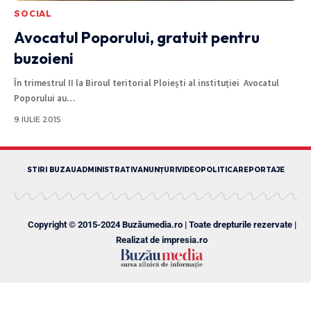
SOCIAL
Avocatul Poporului, gratuit pentru
buzoieni
În trimestrul II la Biroul teritorial Ploiești al instituției Avocatul
Poporului au
…
9 IULIE 2015
STIRI BUZAU
ADMINISTRATIV
ANUNȚURI
VIDEO
POLITICA
REPORTAJE
Copyright © 2015-2024 Buzăumedia.ro | Toate drepturile rezervate |
Realizat de
impresia.ro