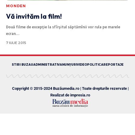
MONDEN
Vă invităm la film!
Două filme de excepţie la sfîrşitul săptămînii vor rula pe marele
ecran
…
7 IULIE 2015
STIRI BUZAU
ADMINISTRATIV
ANUNȚURI
VIDEO
POLITICA
REPORTAJE
Copyright © 2015-2024 Buzăumedia.ro | Toate drepturile rezervate |
Realizat de
impresia.ro