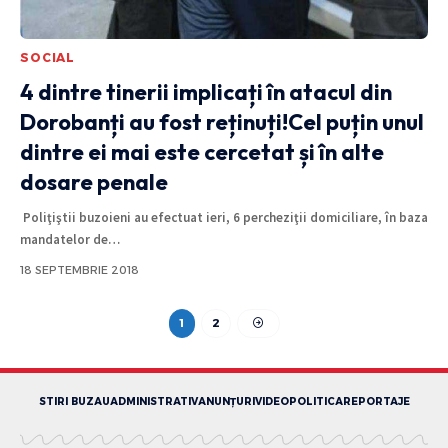
SOCIAL
4 dintre tinerii implicați în atacul din
Dorobanți au fost reținuți!Cel puțin unul
dintre ei mai este cercetat și în alte
dosare penale
Poliţiştii buzoieni au efectuat ieri, 6 percheziţii domiciliare, în baza
mandatelor de
…
18 SEPTEMBRIE 2018
1
2
STIRI BUZAU
ADMINISTRATIV
ANUNȚURI
VIDEO
POLITICA
REPORTAJE