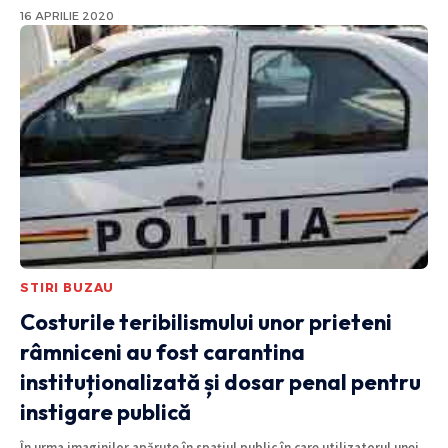
16 APRILIE 2020
STIRI BUZAU
Costurile teribilismului unor prieteni
râmniceni au fost carantina
instituționalizată și dosar penal pentru
instigare publică
În urma imaginilor apărute în spațiul public în care utilizatorul unei