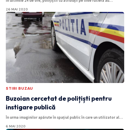
În ultimile 24 de ore, poliţiştii cu atribuţii pe linie rutieră au
…
26 MAI 2020
STIRI BUZAU
Buzoian cercetat de polițiști pentru
instigare publică
În urma imaginilor apărute în spațiul public în care un utilizator al
…
6 MAI 2020