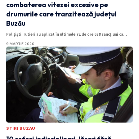
combaterea vitezei excesive pe
drumurile care tranzitează județul
Buzău
Poliţiştii rutieri au aplicat în ultimele 72 de ore 638 sancţiuni ca
…
9 MARTIE 2020
STIRI BUZAU
10 şoferi indisciplinaţi, lăsaţi fără