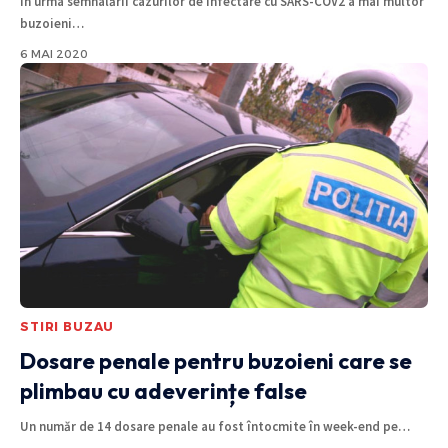
În urma semnalării cazurilor de infectare cu SARS-COV2 a mai multor
buzoieni
…
6 MAI 2020
STIRI BUZAU
Dosare penale pentru buzoieni care se
plimbau cu adeverințe false
Un număr de 14 dosare penale au fost întocmite în week-end pe
…