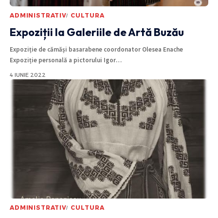
ADMINISTRATIV
CULTURA
Expoziții la Galeriile de Artă Buzău
Expoziție de cămăși basarabene coordonator Olesea Enache
Expoziție personală a pictorului Igor
…
4 IUNIE 2022
ADMINISTRATIV
CULTURA