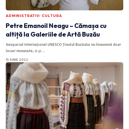
ADMINISTRATIV
CULTURA
Petre Emanoil Neagu – Cămașa cu
altiță la Galeriile de Artă Buzău
Geoparcul Internațional UNESCO Ținutul Buzăului nu înseamnă doar
locuri minunate, ci și
…
15 IUNIE 2022