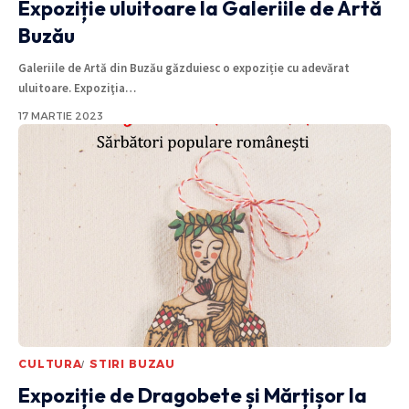
Expoziție uluitoare la Galeriile de Artă
Buzău
Galeriile de Artă din Buzău găzduiesc o expoziție cu adevărat
uluitoare. Expoziţia
…
17 MARTIE 2023
CULTURA
STIRI BUZAU
Expoziție de Dragobete și Mărțișor la