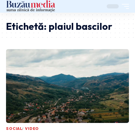
Etichetă:
plaiul bascilor
SOCIAL
VIDEO