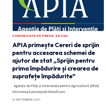
COMUNICATE DE PRESA
SOCIAL
APIA primește Cereri de sprijin
pentru accesarea schemei de
ajutor de stat „Sprijin pentru
prima împădurire și crearea de
suprafețe împădurite”
Agenţia de Plăți și Intervenție pentru Agricultură (APIA)
informează potențialii beneficiari
…
14 SEPTEMBRIE 2021