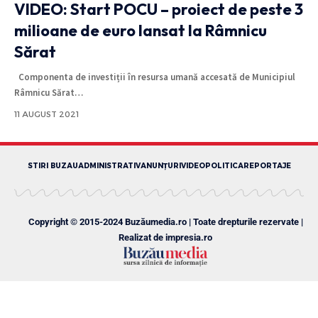
VIDEO: Start POCU – proiect de peste 3
milioane de euro lansat la Râmnicu
Sărat
Componenta de investiții în resursa umană accesată de Municipiul
Râmnicu Sărat
…
11 AUGUST 2021
STIRI BUZAU
ADMINISTRATIV
ANUNȚURI
VIDEO
POLITICA
REPORTAJE
Copyright © 2015-2024 Buzăumedia.ro | Toate drepturile rezervate |
Realizat de
impresia.ro