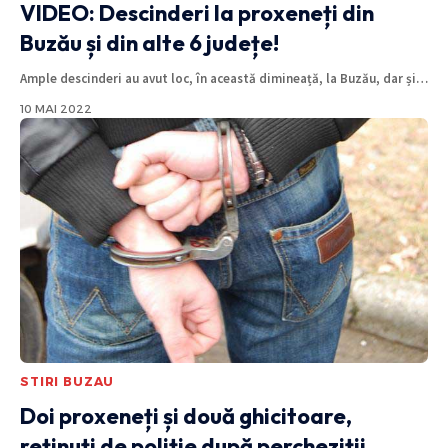
VIDEO: Descinderi la proxeneți din
Buzău și din alte 6 județe!
Ample descinderi au avut loc, în această dimineață, la Buzău, dar și
…
10 MAI 2022
STIRI BUZAU
Doi proxeneți și două ghicitoare,
reținuți de poliție după percheziții