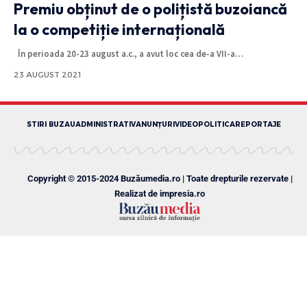
Premiu obținut de o polițistă buzoiancă
la o competiție internațională
În perioada 20-23 august a.c., a avut loc cea de-a VII-a
…
23 AUGUST 2021
STIRI BUZAU
ADMINISTRATIV
ANUNȚURI
VIDEO
POLITICA
REPORTAJE
Copyright © 2015-2024 Buzăumedia.ro | Toate drepturile rezervate |
Realizat de
impresia.ro