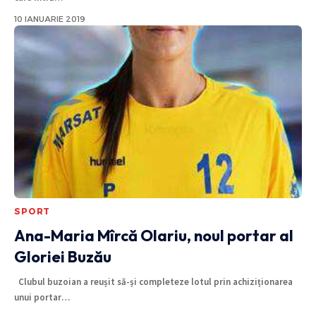
10 IANUARIE 2019
SPORT
Ana-Maria Mîrcă Olariu, noul portar al
Gloriei Buzău
Clubul buzoian a reușit să-și completeze lotul prin achiziționarea
unui portar
…