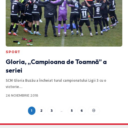
SPORT
Gloria, „Campioana de Toamnă” a
seriei
SCM Gloria Buzău a încheiat turul campionatului Ligii 3 cu o
victorie
…
26 NOIEMBRIE 2018
1
2
3
…
5
6