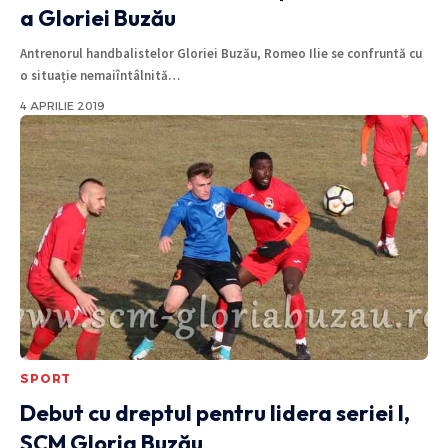
a Gloriei Buzău
Antrenorul handbalistelor Gloriei Buzău, Romeo Ilie se confruntă cu
o situație nemaiîntâlnită
…
4 APRILIE 2019
SPORT
Debut cu dreptul pentru lidera seriei I,
SCM Gloria Buzău