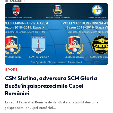
10 IANUARIE 2019
SPORT
CSM Slatina, adversara SCM Gloria
Buzău în șaisprezecimile Cupei
României
La sediul Federației Române de Handbal s-au stabilit duelurile
șaișpezecimilor Cupei României
…