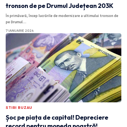
tronson de pe Drumul Județean 203K
În primăvară, încep lucrările de modernizare a ultimului tronson de
pe Drumul
…
7 IANUARIE 2024
STIRI BUZAU
Șoc pe piața de capital! Depreciere
record pentru moneda noastră!