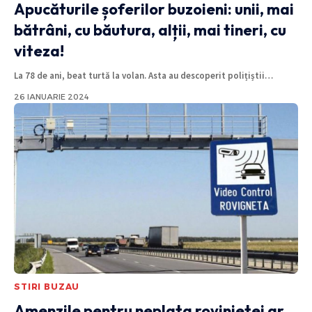
Apucăturile șoferilor buzoieni: unii, mai
bătrâni, cu băutura, alții, mai tineri, cu
viteza!
La 78 de ani, beat turtă la volan. Asta au descoperit polițiștii
…
26 IANUARIE 2024
STIRI BUZAU
Amenzile pentru neplata rovinietei ar