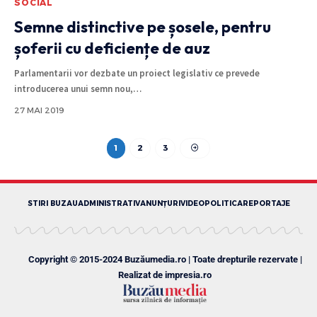
SOCIAL
Semne distinctive pe șosele, pentru
șoferii cu deficiențe de auz
Parlamentarii vor dezbate un proiect legislativ ce prevede
introducerea unui semn nou,
…
27 MAI 2019
1
2
3
STIRI BUZAU
ADMINISTRATIV
ANUNȚURI
VIDEO
POLITICA
REPORTAJE
Copyright © 2015-2024 Buzăumedia.ro | Toate drepturile rezervate |
Realizat de
impresia.ro