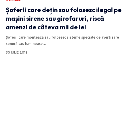
Șoferii care dețin sau folosesc ilegal pe
mașini sirene sau girofaruri, riscă
amenzi de câteva mii de lei
Șoferii care montează sau folosesc sisteme speciale de avertizare
sonoră sau luminoase
…
30 IULIE 2019