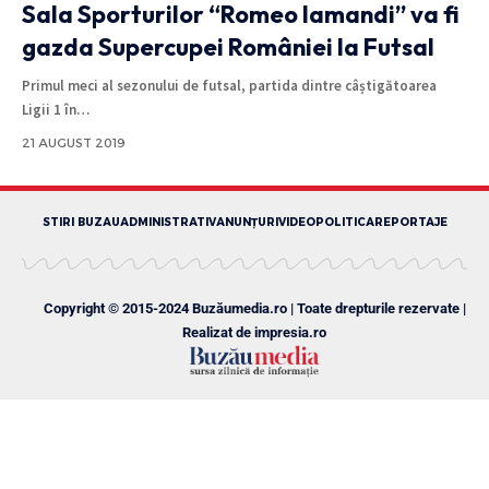
Sala Sporturilor “Romeo Iamandi” va fi
gazda Supercupei României la Futsal
Primul meci al sezonului de futsal, partida dintre câștigătoarea
Ligii 1 în
…
21 AUGUST 2019
STIRI BUZAU
ADMINISTRATIV
ANUNȚURI
VIDEO
POLITICA
REPORTAJE
Copyright © 2015-2024 Buzăumedia.ro | Toate drepturile rezervate |
Realizat de
impresia.ro