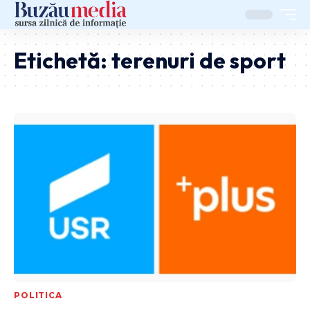
Etichetă:
terenuri de sport
POLITICA