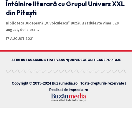
Întâlnire literară cu Grupul Univers XXL
din Pitești
Biblioteca Județeană „V. Voiculescu” Buzău găzduiește vineri, 20
august, de la ora
…
17 AUGUST 2021
STIRI BUZAU
ADMINISTRATIV
ANUNȚURI
VIDEO
POLITICA
REPORTAJE
Copyright © 2015-2024 Buzăumedia.ro | Toate drepturile rezervate |
Realizat de
impresia.ro